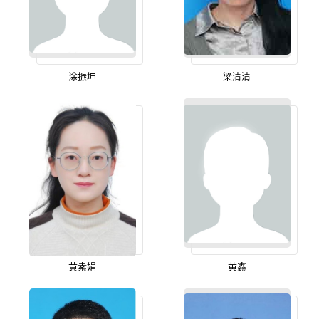
涂振坤
梁清清
黄素娟
黄鑫