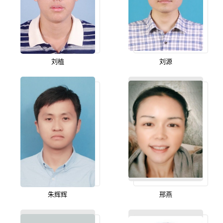
刘植
刘源
朱辉辉
邢燕