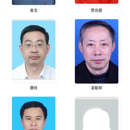
易戈
贾兆丽
唐烁
凌能祥