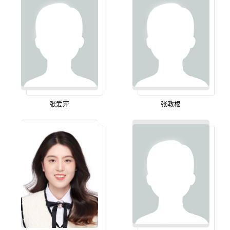
张爱萍
张教根