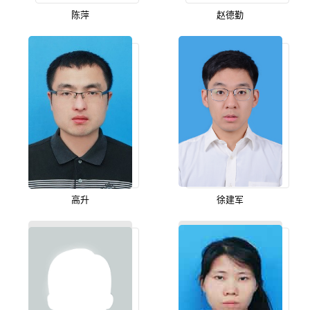
陈萍
赵德勤
高升
徐建军