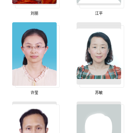
刘丽
江平
许莹
苏敏