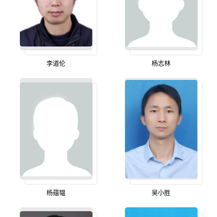
李道伦
杨志林
杨蕴韫
吴小胜