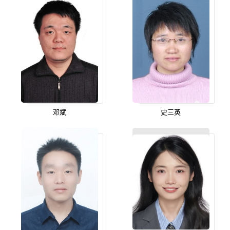
邓斌
史三英