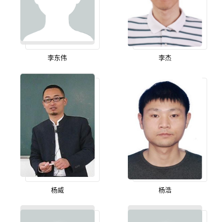
李东伟
李杰
杨威
杨浩