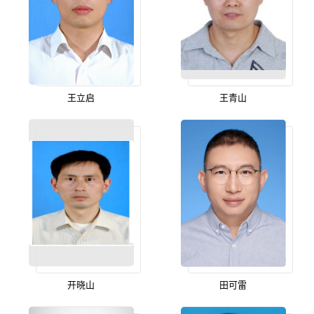
王立启
王青山
开晓山
田可雷