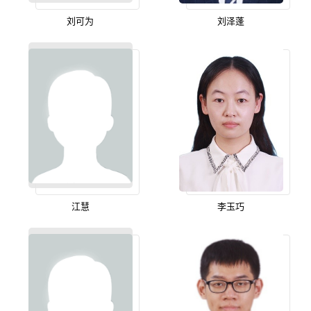
刘可为
刘泽蓬
江慧
李玉巧