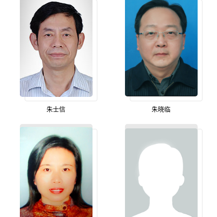
朱士信
朱晓临