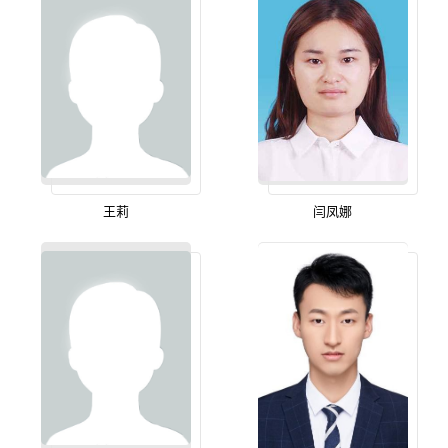
王莉
闫凤娜