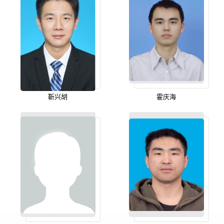
靳兴胡
霍庆海