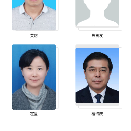
黄尉
焦贤发
霍星
檀结庆