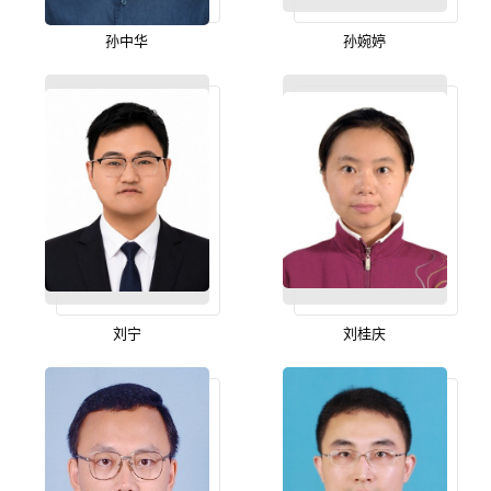
孙中华
孙婉婷
刘宁
刘桂庆