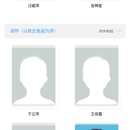
汪峻萍
张神星
讲师（以姓氏笔画为序）
于立萍
王佳鑫