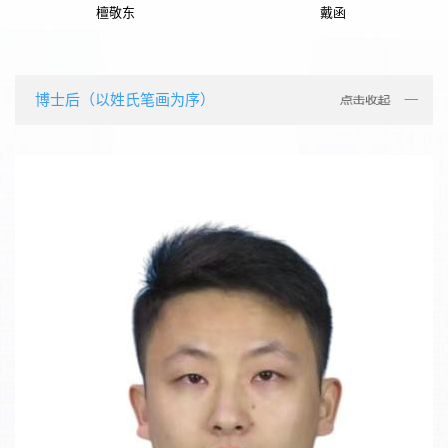
檀敬东
戴函
博士后（以姓氏笔画为序）