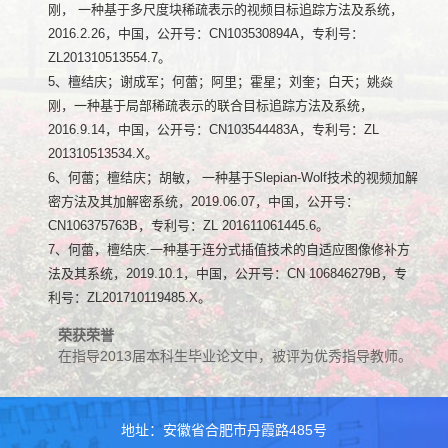
刚， 一种基于多尺度块稀疏表示的视频目标追踪方法及系统，
2016.2.26，中国，公开号：CN103530894A，专利号：
ZL201310513554.7。
5、檀结庆；谢成军；何蕾；阿里；霍星；刘奎；白天；姚焱
刚，一种基于局部稀疏表示的联合目标追踪方法及系统，
2016.9.14，中国，公开号：CN103544483A，专利号：ZL
201310513534.X。
6、何蕾；檀结庆；胡敏， 一种基于Slepian-Wolf技术的视频加解
密方法及其加解密系统，2019.06.07，中国，公开号：
CN106375763B，专利号：ZL 201611061445.6。
7、何蕾，檀结庆.一种基于连分式插值技术的自适应图像修补方
法及其系统，2019.10.1，中国，公开号：CN 106846279B，专
利号：ZL201710119485.X。
荣获荣誉
在指导2013届本科生毕业论文中，被评为优秀指导教师。
地址：安徽省合肥市丹霞路485号