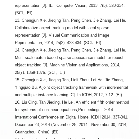
representation [J]. IET Computer Vision, 2013, 7(5): 320-334.
(SCI、EI)
13. Chengjun Xie, Jieqing Tan, Peng Chen, Jie Zhang, Lei He.
Collaborative object tracking model with local sparse
representation [J]. Visual Communication and Image
Representation, 2014, 25(2): 423-434. (SCI、EI)
14. Chengjun Xie, Jieqing Tan, Peng Chen, Jie Zhang, Lei He.
Multi-scale patch-based sparse appearance model for robust
object tracking [J]. Machine Vision and Applications, 2014,
25(7): 1859-1876. (SCI、EI)
15. Chengjun Xie, Jieqing Tan, Linli Zhou, Lei He, Jie Zhang,
Yingqiao Bu. A joint object tracking framework with incremental
and multiple instance learning [C]. In ICDH, 2012, 7-12. (EI)
16. Liu Qing, Tan Jieqing, He Lei, An efficient fifth order method
for systems of nonlinear equations,Proceedings - 2014
International Conference on Digital Home, ICDH 2014, 337-341,
December 23, 2014 (November 28, 2014 - November 30, 2014,
Guangzhou, China). (EI)