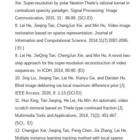
Xie. Super-resolution by polar Newton-Thiele’s rational kernel in
centralized sparsity paradigm. Signal Processing: Image
Communication, 2015, 31：86-99. (SCI,EI)
8. Lei He, Jieqing Tan, ChengJun Xie, and Min Hu. Video image
restoration based on sparse representation. Journal of
Information and Computational Science, 2014,11(7):2087-2095.
( EI )
9. Lei He, JieQing Tan, ChengJun Xie, and Min Hu. A novel two-
step approach for the super-resolution reconstruction of video
sequences. In ICDH, 2014, 85-90. (EI)
10. Jing Liu, Jieqing Tan, Lei He, Xianyu Ge, and Dandan Hu.
Blind image deblurring via local maximum difference prior [J].
IEEE Access, 2020, 8 :1-13.(SCI,EI)
11. Huo Xing, Tan Jieqing, He Lei, Hu Min. An automatic video
scratch removal based on Thiele type continued fraction [J].
Multimedia Tools and Applications, 2014, 71(2): 451-467.
(SCI、EI)
12. Chengjun Xie, Jieqing Tan, Peng Chen, Jie Zhang, Lei He.
Multiple instance learning tracking method with local sparse