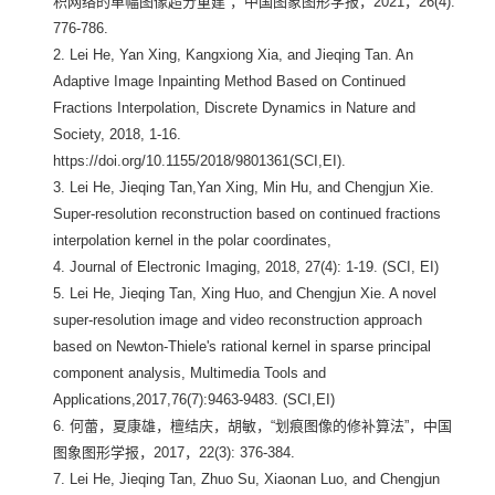
积网络的单幅图像超分重建”，中国图象图形学报，2021，26(4):
776-786.
2. Lei He, Yan Xing, Kangxiong Xia, and Jieqing Tan. An
Adaptive Image Inpainting Method Based on Continued
Fractions Interpolation, Discrete Dynamics in Nature and
Society, 2018, 1-16.
https://doi.org/10.1155/2018/9801361(SCI,EI).
3. Lei He, Jieqing Tan,Yan Xing, Min Hu, and Chengjun Xie.
Super-resolution reconstruction based on continued fractions
interpolation kernel in the polar coordinates,
4. Journal of Electronic Imaging, 2018, 27(4): 1-19. (SCI, EI)
5. Lei He, Jieqing Tan, Xing Huo, and Chengjun Xie. A novel
super-resolution image and video reconstruction approach
based on Newton-Thiele's rational kernel in sparse principal
component analysis, Multimedia Tools and
Applications,2017,76(7):9463-9483. (SCI,EI)
6. 何蕾，夏康雄，檀结庆，胡敏，“划痕图像的修补算法”，中国
图象图形学报，2017，22(3): 376-384.
7. Lei He, Jieqing Tan, Zhuo Su, Xiaonan Luo, and Chengjun