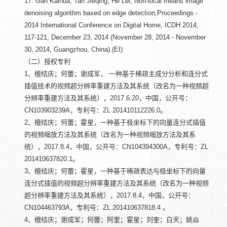
17. Gan Kaihua, Tan Jieqing, He Lei, Non-local means image
denoising algorithm based on edge detection,Proceedings -
2014 International Conference on Digital Home, ICDH 2014,
117-121, December 23, 2014 (November 28, 2014 - November
30, 2014, Guangzhou, China).(EI)
（二）授权专利
1、檀结庆；何蕾；谢成军， 一种基于稀疏主成分分析和连分式
插值技术的视频超分辨率重建方法及其系统（改名为一种视频超
分辨率重建方法及其系统），2017.6.20，中国，公开号：
CN103903239A，专利号：ZL 201410112226.0。
2、檀结庆；何蕾；霍星，一种基于极坐标下的向量连分式插值
的视频缩放方法及其系统（改名为一种视频缩放方法及其系
统），2017.8.4，中国，公开号：CN104394300A，专利号：ZL
201410637820.1。
3、檀结庆；何蕾；霍星，一种基于稀疏表达与极坐标下的向量
连分式插值的视频超分辨率重建方法及其系统（改名为一种视频
超分辨率重建方法及其系统），2017.8.4，中国，公开号：
CN104463793A，专利号：ZL 201410637818.4 。
4、檀结庆；谢成军；何蕾；阿里；霍星；刘奎；白天；姚焱