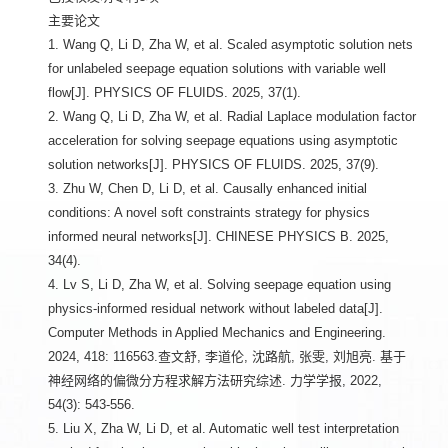
主要论文
1. Wang Q, Li D, Zha W, et al. Scaled asymptotic solution nets
for unlabeled seepage equation solutions with variable well
flow[J]. PHYSICS OF FLUIDS. 2025, 37(1).
2. Wang Q, Li D, Zha W, et al. Radial Laplace modulation factor
acceleration for solving seepage equations using asymptotic
solution networks[J]. PHYSICS OF FLUIDS. 2025, 37(9).
3. Zhu W, Chen D, Li D, et al. Causally enhanced initial
conditions: A novel soft constraints strategy for physics
informed neural networks[J]. CHINESE PHYSICS B. 2025,
34(4).
4. Lv S, Li D, Zha W, et al. Solving seepage equation using
physics-informed residual network without labeled data[J].
Computer Methods in Applied Mechanics and Engineering.
2024, 418: 116563.查文舒, 李道伦, 沈路航, 张雯, 刘旭亮. 基于
神经网络的偏微分方程求解方法研究综述. 力学学报, 2022,
54(3): 543-556.
5. Liu X, Zha W, Li D, et al. Automatic well test interpretation