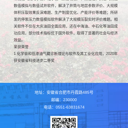
数值模拟与数值试井软件，解决了井筒与地层参数评价、大规模
体积压裂效果反演难题、生产制度优化、产能评价等难题；所研
发的停泵压力数值模拟软件解决了大规模压裂实时评价难题。相
关软件不仅在大庆油田全面应用，还在中海油、中石化等油田成
功应用，部分技术指标优于国外软件，取得了显著的社会与经济
效益。
荣获荣誉
1.化学驱和低渗油气藏诊断理论与软件及其工业化应用，2020年
获安徽省科技进步二等奖
.
地址：安徽省合肥市丹霞路485号
邮编：230000
电话：0551-63831674