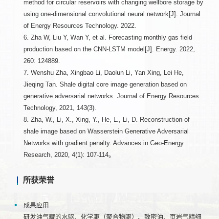
method for circular reservoirs with changing wellbore storage by
using one-dimensional convolutional neural network[J]. Journal
of Energy Resources Technology. 2022.
6. Zha W, Liu Y, Wan Y, et al. Forecasting monthly gas field
production based on the CNN-LSTM model[J]. Energy. 2022,
260: 124889.
7. Wenshu Zha, Xingbao Li, Daolun Li, Yan Xing, Lei He,
Jieqing Tan. Shale digital core image generation based on
generative adversarial networks. Journal of Energy Resources
Technology, 2021, 143(3).
8. Zha, W., Li, X., Xing, Y., He, L., Li, D. Reconstruction of
shale image based on Wasserstein Generative Adversarial
Networks with gradient penalty. Advances in Geo-Energy
Research, 2020, 4(1): 107-114。
所获荣誉
成果应用
研发油气藏的水驱、化学驱（聚合物驱）、致密油、页岩气精细