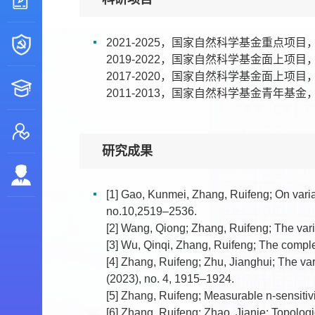
2021-2025，国家自然科学基金重点
2019-2022，国家自然科学基金面上
2017-2020，国家自然科学基金面上
2011-2013，国家自然科学基金青年
研究成果
[1] Gao, Kunmei, Zhang, Ruifeng; On varia
no.10,2519–2536.
[2] Wang, Qiong; Zhang, Ruifeng; The varia
[3] Wu, Qinqi, Zhang, Ruifeng; The comple
[4] Zhang, Ruifeng; Zhu, Jianghui; The var
(2023), no. 4, 1915–1924.
[5] Zhang, Ruifeng; Measurable n-sensitiv
[6] Zhang, Ruifeng; Zhao, Jianje; Topologi