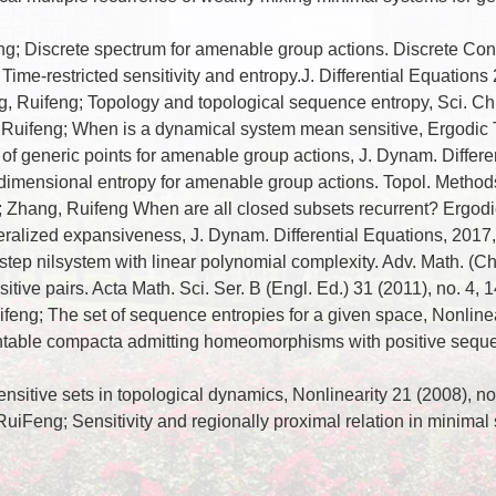
g; Discrete spectrum for amenable group actions. Discrete Cont
 Time-restricted sensitivity and entropy.J. Differential Equation
g, Ruifeng; Topology and topological sequence entropy, Sci. Ch
g, Ruifeng; When is a dynamical system mean sensitive, Ergodi
 of generic points for amenable group actions, J. Dynam. Differ
dimensional entropy for amenable group actions. Topol. Methods
ong; Zhang, Ruifeng When are all closed subsets recurrent? Erg
neralized expansiveness, J. Dynam. Differential Equations, 2017
-step nilsystem with linear polynomial complexity. Adv. Math. (C
itive pairs. Acta Math. Sci. Ser. B (Engl. Ed.) 31 (2011), no. 4,
feng; The set of sequence entropies for a given space, Nonlinea
table compacta admitting homeomorphisms with positive sequenc
nsitive sets in topological dynamics, Nonlinearity 21 (2008), n
iFeng; Sensitivity and regionally proximal relation in minimal 