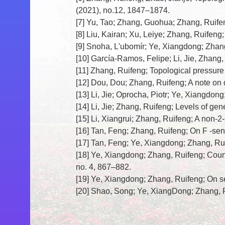
(2021), no.12, 1847–1874.
[7] Yu, Tao; Zhang, Guohua; Zhang, Ruifen
[8] Liu, Kairan; Xu, Leiye; Zhang, Ruifeng;
[9] Snoha, L'ubomír; Ye, Xiangdong; Zhan
[10] García-Ramos, Felipe; Li, Jie, Zhan
[11] Zhang, Ruifeng; Topological pressure
[12] Dou, Dou; Zhang, Ruifeng; A note on 
[13] Li, Jie; Oprocha, Piotr; Ye, Xiangd
[14] Li, Jie; Zhang, Ruifeng; Levels of ge
[15] Li, Xiangrui; Zhang, Ruifeng; A non-2
[16] Tan, Feng; Zhang, Ruifeng; On F -sens
[17] Tan, Feng; Ye, Xiangdong; Zhang, Rui
[18] Ye, Xiangdong; Zhang, Ruifeng; Coun
no. 4, 867–882.
[19] Ye, Xiangdong; Zhang, Ruifeng; On se
[20] Shao, Song; Ye, XiangDong; Zhang, Ru