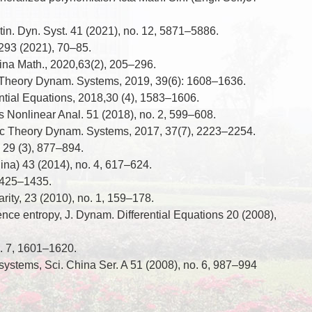
in. Dyn. Syst. 41 (2021), no. 12, 5871–5886.
s 293 (2021), 70–85.
ina Math., 2020,63(2), 205–296.
c Theory Dynam. Systems, 2019, 39(6): 1608–1636.
ential Equations, 2018,30 (4), 1583–1606.
 Nonlinear Anal. 51 (2018), no. 2, 599–608.
odic Theory Dynam. Systems, 2017, 37(7), 2223–2254.
, 29 (3), 877–894.
hina) 43 (2014), no. 4, 617–624.
 1425–1435.
rity, 23 (2010), no. 1, 159–178.
e entropy, J. Dynam. Differential Equations 20 (2008),
o. 7, 1601–1620.
systems, Sci. China Ser. A 51 (2008), no. 6, 987–994