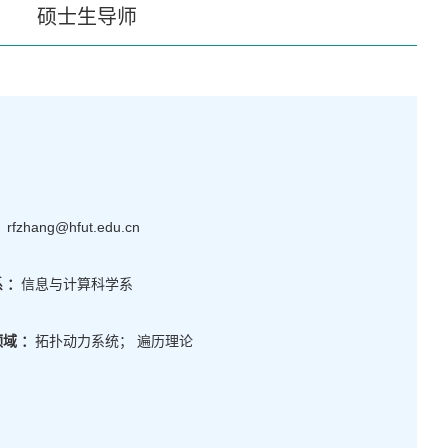
硕士生导师
：
rfzhang@hfut.edu.cn
 ：
信息与计算科学系
域 ：
拓扑动力系统； 遍历理论