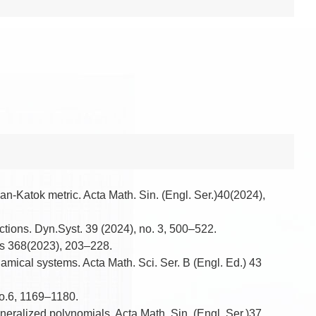
n-Katok metric. Acta Math. Sin. (Engl. Ser.)40(2024),
ctions. Dyn.Syst. 39 (2024), no. 3, 500–522.
ons 368(2023), 203–228.
amical systems. Acta Math. Sci. Ser. B (Engl. Ed.) 43
no.6, 1169–1180.
neralized polynomials. Acta Math. Sin. (Engl. Ser.)37