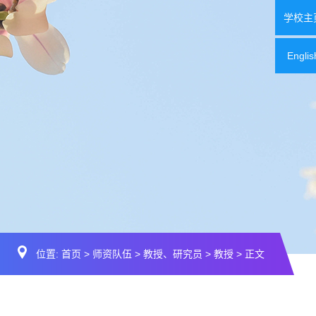
学校主
Englis
位置:
首页
>
师资队伍
>
教授、研究员
>
教授
> 正文