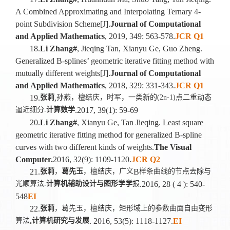
A Combined Approximating and Interpolating Ternary 4-
point Subdivision Scheme[J].
Journal of Computational
and Applied Mathematics
, 2019, 349: 563-578.
JCR Q1
18.
Li Zhang#
, Jieqing Tan, Xianyu Ge, Guo Zheng.
Generalized B-splines’ geometric iterative fitting method with
mutually different weights[J].
Journal of Computational
and Applied Mathematics
, 2018, 329: 331-343.
JCR Q1
19.
张莉
,
孙燕，檀结庆，时军，一类新的
(2n-1)
点二重动态
逼近细分
.
计算数学
.2017, 39(1): 59-69
20.
Li Zhang#
, Xianyu Ge, Tan Jieqing. Least square
geometric iterative fitting method for generalized B-spline
curves with two different kinds of weights.
The Visual
Computer.
2016, 32(9): 1109-1120.
JCR Q2
21.
张莉
，
葛先玉
，檀结庆，广义
B
样条曲线的节点去除与
光顺算法
.
计算机辅助设计与图形学学
报
.2016, 28 ( 4 ): 540-
548
EI
22.
张莉
，葛先玉，檀结庆，矩形域上的参数曲面自由变形
算法
.
计算机研究与发展
. 2016, 53(5): 1118-1127.
EI