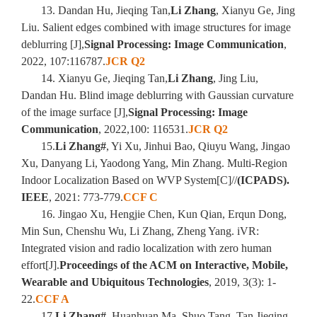
13. Dandan Hu, Jieqing Tan,
Li Zhang
, Xianyu Ge, Jing
Liu. Salient edges combined with image structures for image
deblurring [J],
Signal Processing: Image Communication
,
2022, 107:116787.
JCR Q2
14. Xianyu Ge, Jieqing Tan,
Li Zhang
, Jing Liu,
Dandan Hu. Blind image deblurring with Gaussian curvature
of the image surface [J],
Signal Processing: Image
Communication
, 2022,100: 116531.
JCR Q2
15.
Li Zhang#
, Yi Xu, Jinhui Bao, Qiuyu Wang, Jingao
Xu, Danyang Li, Yaodong Yang, Min Zhang. Multi-Region
Indoor Localization Based on WVP System[C]//
(ICPADS).
IEEE
, 2021: 773-779.
CCF C
16. Jingao Xu, Hengjie Chen, Kun Qian, Erqun Dong,
Min Sun, Chenshu Wu, Li Zhang, Zheng Yang. iVR:
Integrated vision and radio localization with zero human
effort[J].
Proceedings of the ACM on Interactive, Mobile,
Wearable and Ubiquitous Technologies
, 2019, 3(3): 1-
22.
CCF A
17.
Li Zhang#
, Huanhuan Ma, Shuo Tang, Tan Jieqing.