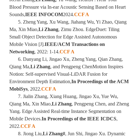
Blood Pressure via In-ear Acoustic Sensing Based on Heart
Sounds,
IEEE INFOCOM
2024.
CCF A
5. Zheng Yang, Xu Wang, Jiahang Wu, Yi Zhao, Qiang
Ma, Xin Miao,
Li Zhang
, Zimu Zhou. EdgeDuet: Tiling
Small Object Detection for Edge Assisted Autonomous
Mobile Vision [J].
IEEE/ACM Transactions on
Networking
, 2022: 1-14.
CCF A
6. Danyang Li, Jingao Xu, Zheng Yang, Qian Zhang,
Qiang Ma,
Li Zhang
, and Pengpeng ChenMotion Inspires
Notion: Self-supervised Visual-LiDAR Fusion for
Environment Depth Estimation,
In Proceedings of the ACM
MobiSys
, 2022.
CCF A
7. Jialin Zhang, Xiang Huang, Jingao Xu, Yue Wu,
Qiang Ma, Xin Miao,
Li Zhang
, Pengpeng Chen, and Zheng
Yang. Edge Assisted Real-time Instance Segmentation on
Mobile Devices.
In Proceedings of the IEEE ICDCS
,
2022.
CCF A
8. Jiong Liu,
Li Zhang#
, Jun Shi, Jingao Xu. Dynamic