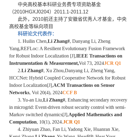
中央高校基本科研业务费专项资助基金
（
2010HGXJ0204
）
2011.1-2011.12
此外，
2010
前还主持了安徽省优秀人才基金，中央
高校基金等纵向项目
科研论文代表作：
1. Huilin Chen,
Li Zhang#
, Danyang Li, Zheng
Yang,REFLoc: A Resilient Evolutionary Fusion Framework
for Robust Indoor Localization [J],
IEEE Transactions on
Instrumentation & Measurement,
Vol 73, 2024
JCR Q1
2.
Li Zhang#
, Xu Zhou,Danyang Li, Zheng Yang,
HCCNet: Hybrid Coupled Cooperative Network for Robust
Indoor Localization[J],
ACM Transactions on Sensor
Networks
, Vol 20(4), 2024
CCF B
3. Yu-an Liu,
Li Zhang#
, Enhancing secondary recovery
in microgrid: Event-driven robust security control with semi-
Markov switched dynamics[J],
Applied Mathematics and
Computation
, 10(1), 2024.
JCR Q1
4. Zhiyuan Zhao, Fan Li, Yadong Xie, Huanran Xie,
Kerui Zhang,
Li Zhang
, Yu Wang, HearBP: Hear Your