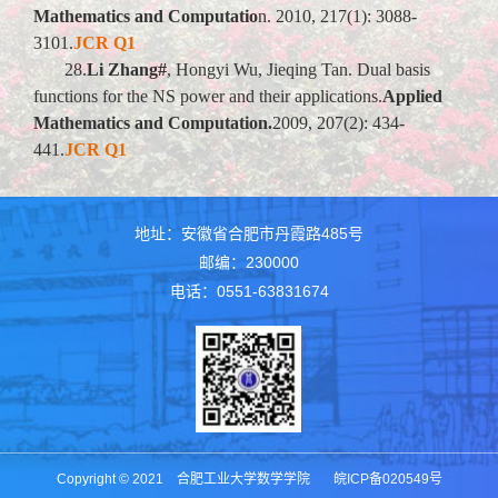
Mathematics and Computatio
n. 2010, 217(1): 3088-
3101.
JCR Q1
28.
Li Zhang#
, Hongyi Wu, Jieqing Tan. Dual basis
functions for the NS power and their applications.
Applied
Mathematics and Computation.
2009, 207(2): 434-
441.
JCR Q1
地址：安徽省合肥市丹霞路485号
邮编：230000
电话：0551-63831674
Copyright © 2021 合肥工业大学数学学院 皖ICP备020549号