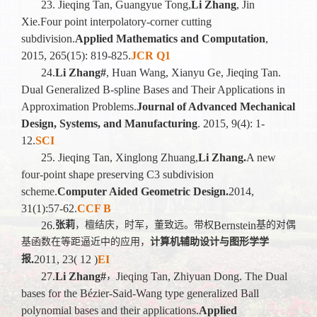
23. Jieqing Tan, Guangyue Tong,
Li Zhang
, Jin
Xie.Four point interpolatory-corner cutting
subdivision.
Applied Mathematics and Computation
,
2015, 265(15): 819-825.
JCR Q1
24.
Li Zhang#
, Huan Wang, Xianyu Ge, Jieqing Tan.
Dual Generalized B-spline Bases and Their Applications in
Approximation Problems.
Journal of Advanced Mechanical
Design, Systems, and Manufacturing
. 2015, 9(4): 1-
12.
SCI
25. Jieqing Tan, Xinglong Zhuang,
Li Zhang.
A new
four-point shape preserving C3 subdivision
scheme.
Computer Aided Geometric Design.
2014,
31(1):57-62.
CCF B
26.
张莉
，檀结庆，时军，董致远。带权
Bernstein
基的对偶
基函数在等距逼近中的应用，
计算机辅助设计与图形学学
报
.
2011, 23( 12 )
EI
27.
Li Zhang#
，
Jieqing Tan, Zhiyuan Dong. The Dual
bases for the Bézier-Said-Wang type generalized Ball
polynomial bases and their applications.
Applied