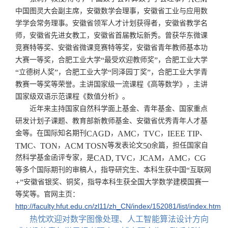
中国图灵大会副主席，安徽数学会理事，安徽省工业与应用数
学学会常务理事。安徽省领军人才计划获得者，安徽省教学名
师，安徽省先进女教工，安徽省首届教坛新秀。曾获华东微课
竞赛特等奖、安徽省微课竞赛特等奖，安徽省青年教师基本功
大赛一等奖，合肥工业大学
“
最受欢迎教师奖
”
，合肥工业大学
“
立德树人奖
”
，合肥工业大学
“
同泽园丁奖
”
，合肥工业大学青
教赛一等奖等荣誉。主讲国家级一流课程《高等数学》，主讲
国家级双语示范课程《数值分析》。
近年来主持国家自然科学面上基金、青年基金、国家重点
研发计划子课题、教育部新教师基金、安徽省优秀青年人才基
金等。在国际知名期刊
CAGD
，
AMC
，
TVC
，
IEEE TIP
、
TMC
、
TON
，
ACM TOSN
等发表论文
50
余篇，担任国家自
然科学基金函评专家，是
CAD, TVC
，
JCAM
，
AMC
，
CG
等多个国际期刊的审稿人，指导研究生、本科生获中国
“
互联网
+”
安徽省银奖、铜奖，指导本科生获全国大学数学建模国赛一
等奖等。官网主页：
http://faculty.hfut.edu.cn/zl11/zh_CN/index/152081/list/index.htm
热忱欢迎对数字图像处理、人工智能算法设计方向