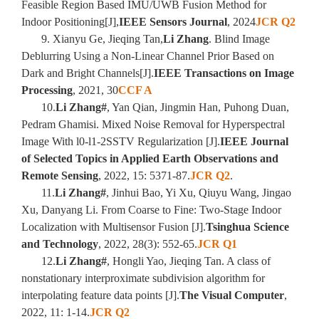
Feasible Region Based IMU/UWB Fusion Method for
Indoor Positioning[J],
IEEE Sensors Journal
, 2024
JCR Q2
9. Xianyu Ge, Jieqing Tan,
Li Zhang
. Blind Image
Deblurring Using a Non-Linear Channel Prior Based on
Dark and Bright Channels[J].
IEEE Transactions on Image
Processing
, 2021, 30
CCF A
10.
Li Zhang#
, Yan Qian, Jingmin Han, Puhong Duan,
Pedram Ghamisi. Mixed Noise Removal for Hyperspectral
Image With l0-l1-2SSTV Regularization [J].
IEEE Journal
of Selected Topics in Applied Earth Observations and
Remote Sensing
, 2022, 15: 5371-87.
JCR Q2
.
11.
Li Zhang#
, Jinhui Bao, Yi Xu, Qiuyu Wang, Jingao
Xu, Danyang Li. From Coarse to Fine: Two-Stage Indoor
Localization with Multisensor Fusion [J].
Tsinghua Science
and Technology
, 2022, 28(3): 552-65.
JCR Q1
12.
Li Zhang#
, Hongli Yao, Jieqing Tan. A class of
nonstationary interproximate subdivision algorithm for
interpolating feature data points [J].
The Visual Computer
,
2022, 11: 1-14.
JCR Q2