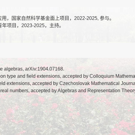
的应用，国家自然科学基金面上项目，2022-2025, 参与。
目，2023-2025，主持。
te algebras, arXiv:1904.07168.
ion type and field extensions, accepted by Colloquium Mathema
field extensions, accepted by Czechoslovak Mathematical Journa
he real numbers, accepted by Algebras and Representation The