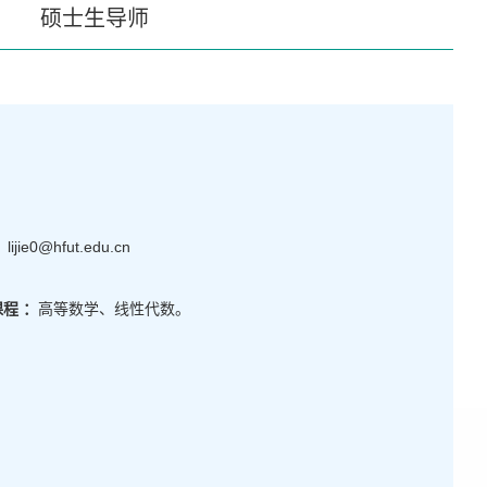
硕士生导师
：
lijie0@hfut.edu.cn
程 ：
高等数学、线性代数。