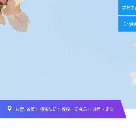
学校主
Englis
位置:
首页
>
师资队伍
>
教授、研究员
>
讲师
> 正文