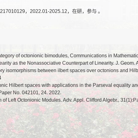
0129，2022.01-2025.12，在研，参与 。
ategory of octonionic bimodules, Communications in Mathematics
earity as the Nonassociative Counterpart of Linearity. J. Geom.
 isomorphisms between ilbert spaces over octonions and Hilbert
14
ionic Hilbert spaces with applications in the Parseval equality 
Paper No. 042101, 24. 2022.
on of Left Octonionic Modules. Adv. Appl. Clifford Algebr., 31(1):