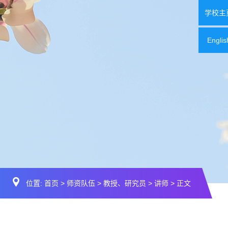
学校主
Englis
位置:
首页
>
师资队伍
>
教授、研究员
>
讲师
> 正文