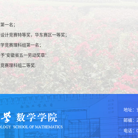
赛第一名；
学设计竞赛特等奖，华东赛区一等奖；
教学竞赛理科组第一名；
予“安徽省五一劳动奖章”.
学竞赛理科组二等奖.
地址：
邮编：2
电话：05