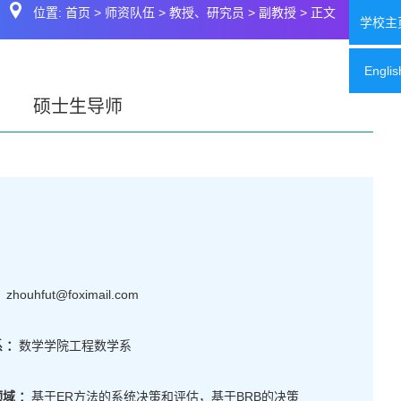
位置:
首页
>
师资队伍
>
教授、研究员
>
副教授
> 正文
学校主
Englis
硕士生导师
：
zhouhfut@foximail.com
 ：
数学学院工程数学系
域 ：
基于ER方法的系统决策和评估，基于BRB的决策