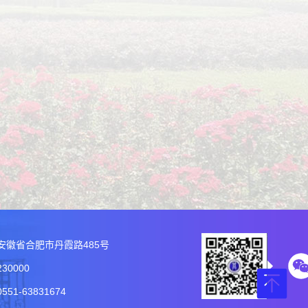
安徽省合肥市丹霞路485号
30000
51-63831674