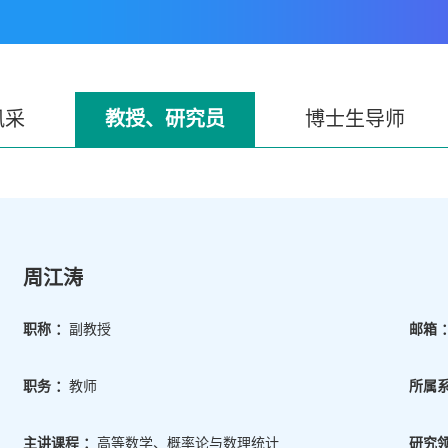
风采
教授、研究员
博士生导师
周江涛
职称 ：
副教授
邮箱 
职务 ：
教师
所属系
主讲课程 ：
高等数学、概率论与数理统计
研究领