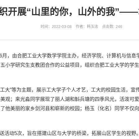
织开展“山里的你，山外的我”—
时间：2022-03-08
作者：韩玉洁
点击数:
246
3到6月，由合肥工业大学数学学院主办，经济学院、计算机与信息
五小学研究生支教团合作的公益项目，组织合肥工业大学的学生
魅力工大”等为主题，展示工大学子个人才艺，工大的校园生活，
体美观；来光淼同学展现了丽人湖和斛兵塘的四季风光，活泼可
绍了他美丽的家乡剑河县和崭新的校园；杨玉（化名）同学不仅
书信寄送活动5次，旨在搭建山区与大学的桥梁，拓展山区学生的