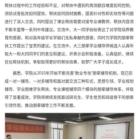
帮扶过程中的工作经验和不足，对帮扶中遇到的周测题目难度如何控制，
测验试卷批改如何提效，帮扶如何因材施教，提高针对性和实效性等问题
进行了深入交流，同时提出了课业帮扶需要对接专业课教师、帮扶内容须
不断丰富等一系列中肯建议。交流中，大一同学纷纷表达了对学院培养教
育的感谢，和对高年级学长学姐们无私奉献的感谢，同时为学院的朋辈帮
扶工作提出了宝贵的建议。在交流中，大三朋辈学业辅导师候选人认真听
取大一和大四同学们的意见和建议，并表示会积极准备，认真组织，继续
优化帮扶机制，争取取得更好的帮扶效果，助梦广大学子成长成才。
据悉，学院从2015年开始不断完善“数业专攻”朋辈辅导机制，现已形
成一对一辅导、一对多辅导和面对面交流三种形式，思想引领、学业规划
辅导、学业困难学生帮扶、专业课程辅导四个模块的朋辈辅导体系，并取
得了显著成效，学院将继续发挥面试研究生、学生党员和班级骨干的朋辈
引领作用，推动朋辈辅导工作不断发展。