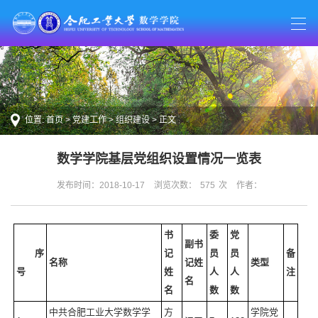
位置:
首页
>
党建工作
>
组织建设
> 正文
数学学院基层党组织设置情况一览表
发布时间：2018-10-17
浏览次数：
575
次
作者：
书
委
党
副书
序
记
员
员
备
名称
记姓
类型
号
姓
人
人
注
名
名
数
数
中共合肥工业大学数学学
方
学院党