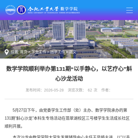
位置:
首页
>
学生工作
>
团学工作
> 正文
数学学院顺利举办第131期“以手静心，以艺疗心”斛
心沙龙活动
发布时间：2026-05-28
浏览次数：
62
次
作者：
5月27日下午，由党委学生工作部（处）主办、数学学院承办的第
131期“斛心沙龙”本科生专场活动在翡翠湖校区三号楼学生生活成长社区
顺利开展。
本次沙龙由数学学院大学生发展辅导中心主任王凤婷主讲，以“以手