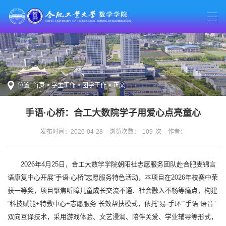
位置:
首页
>
学生工作
>
团学工作
> 正文
手语·心桥：合工大数院学子用爱心点亮童心
发布时间：2026-04-28
浏览次数：
109
次
作者：
2026年4月25日，合工大数学学院朝阳社志愿服务团队赴合肥雯锦言
语康复中心开展“手语·心桥”志愿服务特色活动，本项目在2026年校赛中荣
获一等奖，项目聚焦听障儿童成长交流不通、社会融入不畅等痛点，构建
“科技赋能+特教中心+志愿服务”长效帮扶模式，依托“易·手环”“手语-语音”
双向互译技术，采用游戏体验、文艺浸润、陪伴关爱、学业辅导等形式，