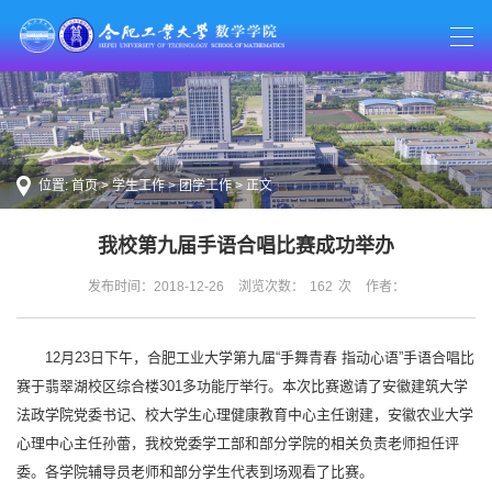
位置:
首页
>
学生工作
>
团学工作
> 正文
我校第九届手语合唱比赛成功举办
发布时间：2018-12-26
浏览次数：
162
次
作者：
12月23日下午，合肥工业大学第九届“手舞青春 指动心语”手语合唱比
赛于翡翠湖校区综合楼301多功能厅举行。本次比赛邀请了安徽建筑大学
法政学院党委书记、校大学生心理健康教育中心主任谢建，安徽农业大学
心理中心主任孙蕾，我校党委学工部和部分学院的相关负责老师担任评
委。各学院辅导员老师和部分学生代表到场观看了比赛。