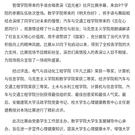
管理学院带来的手语合唱表演《追光者》拉开比赛序幕，来自9个学
院的参赛队伍依次登场。数学学院带来的《明天你好》，将手语与舞蹈相
结合演绎了同学们对未来的憧憬；汽车与交通工程学院带来的《志在心
愿同行》，用激情诠释了什么是责任与担当；马克思主义学院用朗诵解读
了社会主义核心价值观，用手语赞颂了《国家》，充分展现了当代大学生
积极向上的精神风貌。比赛从10月下旬启动以来，得到了全校各学院的大
力支持，比赛现场节目精彩纷呈，演员们真情投入的表演让人目不暇接，
为现场观众呈现了一场视听盛宴。
经过评选，电气与自动化工程学院《平凡之路》荣获一等奖，计算机
与信息学院、马克思主义学院和数学学院荣获二等奖，经济学院和汽车与
交通工程学院荣获三等奖。土木与水利工程学院、计算机与信息学院、汽
车与交通工程学院分别获得最佳组织奖、最佳创意奖和最佳人气奖。最
后，安徽建筑大学法政学院党委书记、校大学生心理健康教育中心主任谢
建教授对本场比赛进行了精彩点评。
此次比赛由党委学生工作部主办，数学学院大学生发展辅导中心承
办，旨在进一步宣传心理健康知识，提高大学生心理健康水平，增强大学