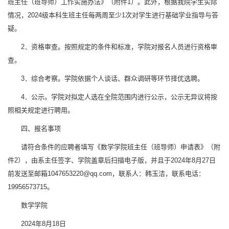
班主任（班导师）工作实施办法》（附件1）。此外，根据我院学生实际
情况，2024级本科生班主任每两周至少1次对学生进行基础学业指导与答
疑。
2．资格审查。按照规定的条件和标准，学院对报名人员进行资格审
查。
3．综合考察。学院依据个人谈话、群众调研等环节择优选聘。
4．公示。学院对拟定人选在全院范围内进行公示，公示无异议将按
照相关规定进行聘用。
四、报名事项
请符合条件的应聘者填写《数学学院班主任（班导师）申请表》（附
件2），由系主任签字、学院盖章后扫描电子版，并且于2024年8月27日
前发送至邮箱1047653220@qq.com，联系人：韩玉洁，联系电话：
19956573715。
数学学院
2024年8月18日