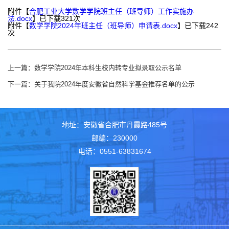
附件【
合肥工业大学数学学院班主任（班导师）工作实施办
法.docx
】已下载
321
次
附件【
数学学院2024年班主任（班导师）申请表.docx
】已下载
242
次
上一篇：
数学学院2024年本科生校内转专业拟录取公示名单
下一篇：
关于我院2024年度安徽省自然科学基金推荐名单的公示
地址：安徽省合肥市丹霞路485号
邮编：230000
电话：0551-63831674