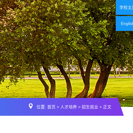
学校主
Englis
位置:
首页
>
人才培养
>
招生就业
> 正文