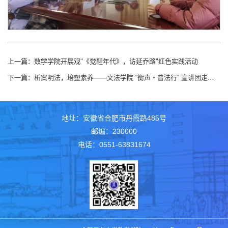
上一篇：
数学学院开展观"《觉醒年代》，访延乔路"红色实践活动
下一篇：
析案明法，培塑素养——文法学院 “衡声・普法行” 宣讲团走进数学学院开展专题宣讲
地址：安徽省合肥市丹霞路485号
邮编：230000
电话：0551-63831674