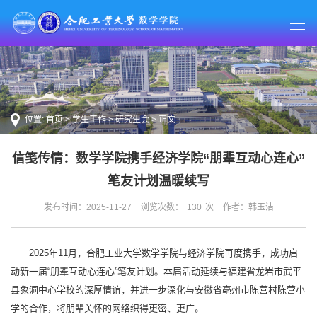
位置:
首页
>
学生工作
>
研究生会
> 正文
信笺传情：数学学院携手经济学院“朋辈互动心连心”
笔友计划温暖续写
发布时间：2025-11-27
浏览次数：
130
次
作者：韩玉洁
2025年11月，合肥工业大学数学学院与经济学院再度携手，成功启
动新一届“朋辈互动心连心”笔友计划。本届活动延续与福建省龙岩市武平
县象洞中心学校的深厚情谊，并进一步深化与安徽省亳州市陈营村陈营小
学的合作，将朋辈关怀的网络织得更密、更广。