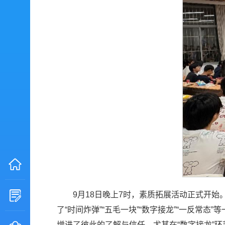
9月18日晚上7时，素质拓展活动正式开
了“时间炸弹”“五毛一块”“数字接龙”“一反
增进了彼此的了解与信任。尤其在“数字接龙”