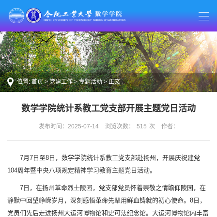
位置:
首页
>
党建工作
>
专题活动
> 正文
数学学院统计系教工党支部开展主题党日活动
发布时间：2025-07-14
浏览次数：
515
次
作者：
7月7日至8日，数学学院统计系教工党支部赴扬州，开展庆祝建党
104周年暨中央八项规定精神学习教育主题党日活动。
7日，在扬州革命烈士陵园，党支部党员怀着崇敬之情瞻仰陵园，在
静默中回望峥嵘岁月，深刻感悟革命先辈用鲜血铸就的初心使命。8日，
党员们先后走进扬州大运河博物馆和史可法纪念馆。大运河博物馆内丰富