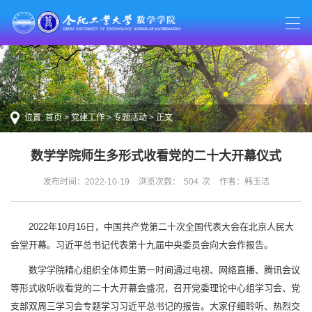
位置:
首页
>
党建工作
>
专题活动
> 正文
数学学院师生多形式收看党的二十大开幕仪式
发布时间：2022-10-19
浏览次数：
504
次
作者：韩玉洁
2022年10月16日，中国共产党第二十次全国代表大会在北京人民大
会堂开幕。习近平总书记代表第十九届中央委员会向大会作报告。
数学学院精心组织全体师生第一时间通过电视、网络直播、腾讯会议
等形式收听收看党的二十大开幕会盛况，召开党委理论中心组学习会、党
支部双周三学习会专题学习习近平总书记的报告。大家仔细聆听、热烈交