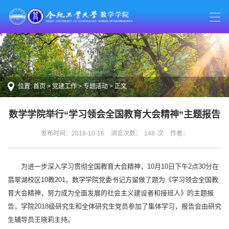
位置:
首页
>
党建工作
>
专题活动
> 正文
数学学院举行“学习领会全国教育大会精神”主题报告
发布时间：2018-10-16
浏览次数：
148
次
作者：
为进一步深入学习贯彻全国教育大会精神，10月10日下午2点30分在
翡翠湖校区10教201，数学学院党委书记方留做了题为《学习领会全国教
育大会精神，努力成为全面发展的社会主义建设者和接班人》的主题报
告，学院2018级研究生和全体研究生党员参加了集体学习，报告会由研究
生辅导员王晓莉主持。