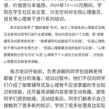
感、价值感与幸福感。
年
～
月期间，
学
2024
11
12
院在学生社区会议室、
沙龙空间
对
全院
心理委员、
班长
等心理骨干进行系列
培训。
本次培训采用了
“翻转课堂”形式，由大二年级各班心理委员及韩
玉洁老师对同学们进行主题讲解。培训内容包括六个主题，即“朋辈
辅导员的职责和任务”、“朋辈辅导的技能技巧与实践”、“应急心理危
机干预与初步处理方法”、“校园心理健康活动的组织与实施”、“心理
健康案例分折与讨论”以及“心理骨干个人成长与反思总结”，分别由
心理委员及韩老师讲解。
每次培训开始前，负责讲解的同学包括韩老师
都做了充分的准备。培训过程中，他们不仅向同学
们介绍了朋辈辅导员及心理骨干应该掌握的专业知
识和技能，还尽量将讲解内容变得生动有趣，避免
同学们感到枯燥。活动结束后，同学们都表示自己
接触到了很多新的知识，学到了很多处理身边实际