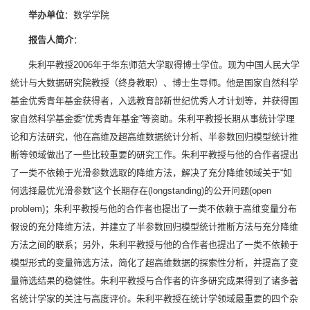
举办单位
：数学学院
报告人简介
：
朱利平教授2006年于华东师范大学取得博士学位。现为中国人民大学
统计与大数据研究院教授（终身教职）、博士生导师。他是国家自然科学
基金优秀青年基金获得者，入选教育部新世纪优秀人才计划等，并获得国
家自然科学基金委“优秀青年基金”等资助。朱利平教授长期从事统计学理
论和方法研究，他在高维及超高维数据统计分析、半参数回归模型统计推
断等领域做出了一些比较重要的研究工作。朱利平教授与他的合作者提出
了一类不依赖于光滑参数选取的降维方法，解决了充分降维领域关于“如
何选择最优光滑参数”这个长期存在(longstanding)的公开问题(open
problem)；朱利平教授与他的合作者也提出了一类不依赖于高维变量分布
假设的充分降维方法，并建立了半参数回归模型统计推断方法与充分降维
方法之间的联系；另外，朱利平教授与他的合作者也提出了一类不依赖于
模型形式的变量筛选方法，简化了超高维数据的探索性分析，并提高了变
量筛选结果的稳健性。朱利平教授与合作者的许多研究成果得到了诸多著
名统计学家的关注与高度评价。朱利平教授在统计学领域最重要的四个杂