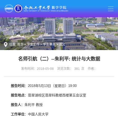
位置:
首页
>
学生工作
>
学生事务
> 正文
名师引航（二）--朱利平: 统计与大数据
发布时间：2018-05-08
浏览次数：
381
次
作者：
报告时间
：2018年5月13日（星期日）19:00
报告地点
：翡翠湖校区翡翠科教楼西楼第五会议室
报
告
人
：朱利平 教授
工作单位
：中国人民大学