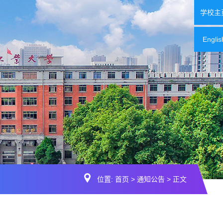
学校主
Englis
位置:
首页
>
通知公告
> 正文