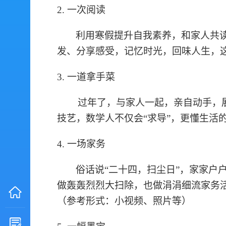
2.
一次阅读
利用寒假提升自我素养，
和家人共
发、分享感受，记忆时光，回味人生，
3.
一道拿手菜
过年了，与家人一起，亲自动手，
技艺，数学人不仅会
“求导”，更懂生
4.
一场家务
俗话说
“二十四，扫尘日”，家家户
做轰轰烈烈大扫除，也
做
涓涓细流家务
（参考形式：小视频、照片等）