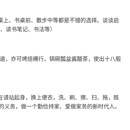
餐桌上、书桌前、散步中
等
都是不错的选择。谈谈启
片、读书笔记、书法等
）
道，亦可烤焙横行，锅碗瓢盆酱醋茶，使出十八般
在请站起身，换上便衣，洗、刷、擦、扫、拖，既
的义务，
做一个勤俭持家、爱做家务的新时代人。