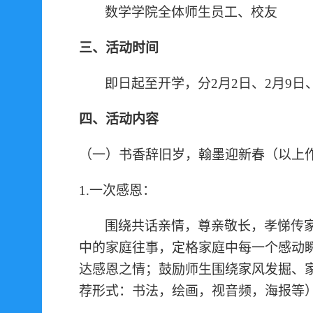
数学学院全体师生员工
、校友
三、活动时间
即日起至开学
，分
2月2日、2月9
四、活动内容
（一）书香辞旧岁
，
翰墨迎新春
（以上
1.一次感恩：
围绕共话亲情，尊亲敬长，孝悌传
中的家庭往事，定格家庭中每一个感动
达感恩之情；鼓励师生围绕家风发掘、
荐形式：书法，绘画，视音频，海报等