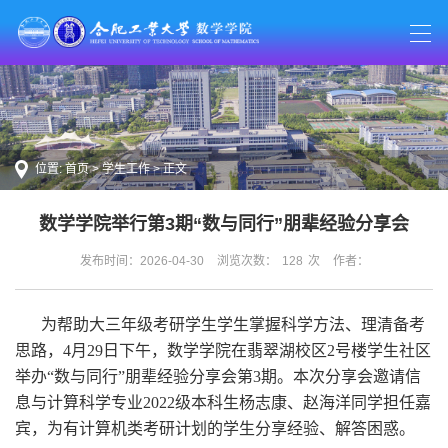
位置:
首页
>
学生工作
> 正文
数学学院举行第3期“数与同行”朋辈经验分享会
发布时间：2026-04-30
浏览次数：
128
次
作者：
为帮助大三年级考研学生学生掌握科学方法、理清备考
思路，4月29日下午，数学学院在翡翠湖校区2号楼学生社区
举办“数与同行”朋辈经验分享会第3期。本次分享会邀请信
息与计算科学专业2022级本科生杨志康、赵海洋同学担任嘉
宾，为有计算机类考研计划的学生分享经验、解答困惑。