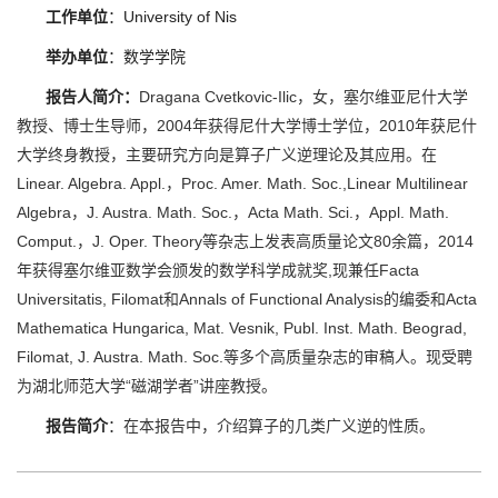
工作单位
：
University of Nis
举办单位
：数学学院
报告人简介：
Dragana Cvetkovic-Ilic
，女，塞尔维亚尼什大学
教授、博士生导师，
2004
年获得尼什大学博士学位，
2010
年获尼什
大学终身教授，主要研究方向是算子广义逆理论及其应用。在
Linear. Algebra. Appl.
，
Proc. Amer. Math. Soc.,Linear Multilinear
Algebra
，
J. Austra. Math. Soc.
，
Acta Math. Sci.
，
Appl. Math.
Comput.
，
J. Oper. Theory
等杂志上发表高质量论文
80
余篇，
2014
年获得塞尔维亚数学会颁发的数学科学成就奖
,
现兼任
Facta
Universitatis, Filomat
和
Annals of Functional Analysis
的编委和
Acta
Mathematica Hungarica, Mat. Vesnik, Publ. Inst. Math. Beograd,
Filomat, J. Austra. Math. Soc.
等多个高质量杂志的审稿人。现受聘
为湖北师范大学
“
磁湖学者
”
讲座教授。
报告简介
：
在本报告中，
介绍算子的几类广义逆的性质。