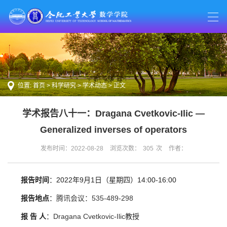
位置:
首页
>
科学研究
>
学术动态
> 正文
学术报告八十一：Dragana Cvetkovic-Ilic —
Generalized inverses of operators
发布时间：2022-08-28
浏览次数：
305
次
作者：
报告时间
：
2022
年
9
月
1
日（星期四）
14:00-16:00
报告地点
：
腾讯会议：
535-489-298
报 告 人
：
Dragana Cvetkovic-Ilic
教授