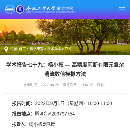
位置:
首页
>
科学研究
>
学术动态
> 正文
学术报告七十九：杨小权 — 高精度间断有限元复杂
湍流数值模拟方法
发布时间：2022-08-25
浏览次数：
994
次
作者：
报告时间：
2022年9月1日（星期
四
）
10:00-11:00
报告地点：
腾讯会议
203797754
报
告
人：
杨小权
副教授