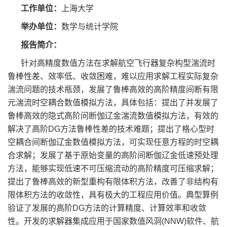
工作单位：
上海
大学
举办单位：
数学与统计学院
报告简介：
针对高精度数值方法在求解航空飞行器复杂构型湍流时
鲁棒性差、效率低、收敛困难，难以应用求解工程实际复杂
湍流问题的技术瓶颈，发展了鲁棒高效的高阶精度间断有限
元湍流时空耦合数值模拟方法，具体包括：提出了并发展了
鲁棒高效的隐式高阶间断伽辽金湍流数值模拟方法，有效的
解决了高阶
DG方法鲁棒性差的技术难题；提出了格心型时
空耦合间断伽辽金数值模拟方法，可实现任意方程的时空耦
合求解；发展了基于原始变量的高阶间断伽辽金低速预处理
方法，能够实现低速不可压缩流动的高阶精度可压缩求解；
提出了鲁棒高效的新型重构有限体积方法，改善了非结
构有
限体积方法的收敛性，具有极大的工程应用价值。典型算例
验证了发展的高阶
DG方法的计算精度、计算效率和收敛
性。开发的求解器集成应用于国家数值风洞(NNW)软件、航