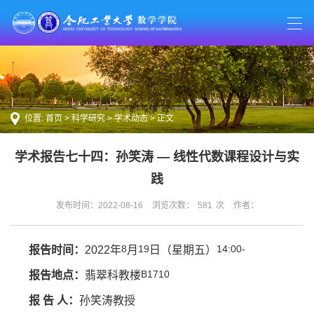
位置:
首页
>
科学研究
>
学术动态
> 正文
学术报告七十四：孙笑涛 — 线性代数课程设计与实
践
发布时间：2022-08-16
浏览次数：
581
次
作者：
8
19
14:00-
报告时间：
2022
年
月
日（星期五）
B1710
报告地点：
翡翠科教楼
报 告 人：
孙笑涛
教授