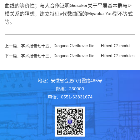
Gieseker
D-
曲线的等价性；与人合作证明
关于平展基本群与
p
Miyaoka-Yau
模关系的猜想，建立特征
代数曲面的
型不等式
等。
上一篇：
学术报告七十五：Dragana Cvetkovic-Ilic — Hilbert C*-modules （II）
下一篇：
学术报告七十三：Dragana Cvetkovic-Ilic — Hilbert C*-modules
地址：安徽省合肥市丹霞路485号
邮编：230000
电话：0551-63831674