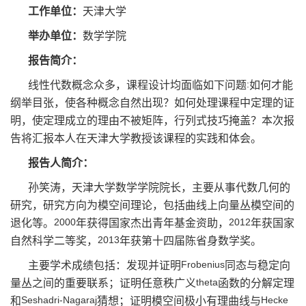
工作单位：
天津大学
举办单位：
数学学院
报告简介：
:
线性代数概念众多，课程设计均面临如下问题
如何才能
纲举目张，使各种概念自然出现？如何处理课程中定理的证
明，使定理成立的理由不被矩阵，行列式技巧掩盖？本次报
告将汇报本人在天津大学教授该课程的实践和体会。
报告人简介：
孙笑涛，天津大学数学学院院长，主要从事代数几何的
研究，研究方向为模空间理论，包括曲线上向量丛模空间的
2000
2012
退化等。
年获得国家杰出青年基金资助，
年获国家
2013
自然科学二等奖，
年获第十四届陈省身数学奖。
Frobenius
主要学术成绩包括：发现并证明
同态与稳定向
theta
量丛之间的重要联系；证明任意秩广义
函数的分解定理
Seshadri-Nagaraj
Hecke
和
猜想；证明模空间极小有理曲线与