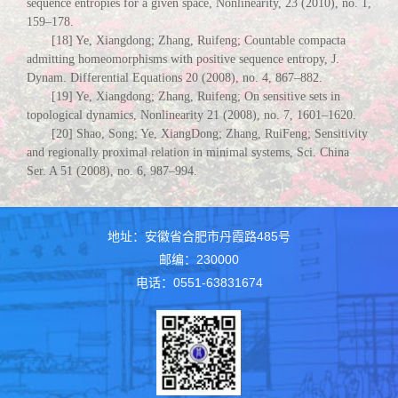
sequence entropies for a given space, Nonlinearity, 23 (2010), no. 1,
159–178.
[18] Ye, Xiangdong; Zhang, Ruifeng; Countable compacta
admitting homeomorphisms with positive sequence entropy, J.
Dynam. Differential Equations 20 (2008), no. 4, 867–882.
[19] Ye, Xiangdong; Zhang, Ruifeng; On sensitive sets in
topological dynamics, Nonlinearity 21 (2008), no. 7, 1601–1620.
[20] Shao, Song; Ye, XiangDong; Zhang, RuiFeng; Sensitivity
and regionally proximal relation in minimal systems, Sci. China
Ser. A 51 (2008), no. 6, 987–994.
地址：安徽省合肥市丹霞路485号
邮编：230000
电话：0551-63831674