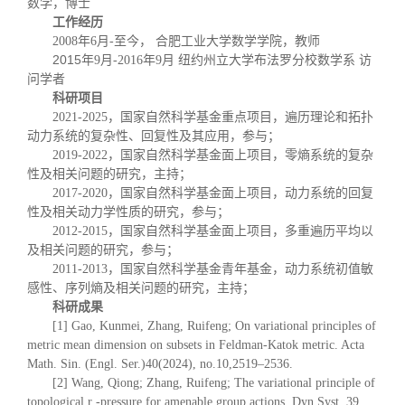
数学，博士
工作经历
年
月
至今， 合肥工业大学数学学院，教师
2008
6
-
2015年
月
年
月 纽约州立大学布法罗分校数学系 访
9
-2016
9
问学者
科研项目
，国家自然科学基金重点项目，遍历理论和拓扑
2021-2025
动力系统的复杂性、回复性及其应用，参与；
，国家自然科学基金面上项目，零熵系统的复杂
2019-2022
性及相关问题的研究，主持；
，国家自然科学基金面上项目，动力系统的回复
2017-2020
性及相关动力学性质的研究，参与；
，国家自然科学基金面上项目，多重遍历平均以
2012-2015
及相关问题的研究，参与；
，国家自然科学基金青年基金，动力系统初值敏
2011-2013
感性、序列熵及相关问题的研究，主持；
科研成果
[1] Gao, Kunmei, Zhang, Ruifeng; On variational principles of
metric mean dimension on subsets in Feldman-Katok metric. Acta
Math. Sin. (Engl. Ser.)40(2024), no.10,2519–2536.
[2] Wang, Qiong; Zhang, Ruifeng; The variational principle of
topological r -pressure for amenable group actions. Dyn.Syst. 39