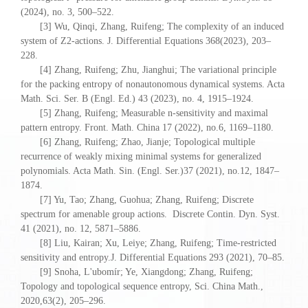
(2024), no. 3, 500–522.
[3] Wu, Qinqi, Zhang, Ruifeng; The complexity of an induced
system of Z2-actions. J. Differential Equations 368(2023), 203–
228.
[4] Zhang, Ruifeng; Zhu, Jianghui; The variational principle
for the packing entropy of nonautonomous dynamical systems. Acta
Math. Sci. Ser. B (Engl. Ed.) 43 (2023), no. 4, 1915–1924.
[5] Zhang, Ruifeng; Measurable n-sensitivity and maximal
pattern entropy. Front. Math. China 17 (2022), no.6, 1169–1180.
[6] Zhang, Ruifeng; Zhao, Jianje; Topological multiple
recurrence of weakly mixing minimal systems for generalized
polynomials. Acta Math. Sin. (Engl. Ser.)37 (2021), no.12, 1847–
1874.
[7] Yu, Tao; Zhang, Guohua; Zhang, Ruifeng; Discrete
spectrum for amenable group actions. Discrete Contin. Dyn. Syst.
41 (2021), no. 12, 5871–5886.
[8] Liu, Kairan; Xu, Leiye; Zhang, Ruifeng; Time-restricted
sensitivity and entropy.J. Differential Equations 293 (2021), 70–85.
[9] Snoha, L'ubomír; Ye, Xiangdong; Zhang, Ruifeng;
Topology and topological sequence entropy, Sci. China Math.,
2020,63(2), 205–296.