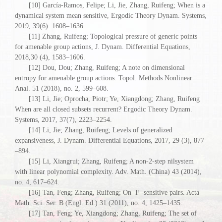
[10] García-Ramos, Felipe; Li, Jie, Zhang, Ruifeng; When is a
dynamical system mean sensitive, Ergodic Theory Dynam. Systems,
2019, 39(6): 1608–1636.
[11] Zhang, Ruifeng; Topological pressure of generic points
for amenable group actions, J. Dynam. Differential Equations,
2018,30 (4), 1583–1606.
[12] Dou, Dou; Zhang, Ruifeng; A note on dimensional
entropy for amenable group actions. Topol. Methods Nonlinear
Anal. 51 (2018), no. 2, 599–608.
[13] Li, Jie; Oprocha, Piotr; Ye, Xiangdong; Zhang, Ruifeng
When are all closed subsets recurrent? Ergodic Theory Dynam.
Systems, 2017, 37(7), 2223–2254.
[14] Li, Jie; Zhang, Ruifeng; Levels of generalized
expansiveness, J. Dynam. Differential Equations, 2017, 29 (3), 877
–894.
[15] Li, Xiangrui; Zhang, Ruifeng; A non-2-step nilsystem
with linear polynomial complexity. Adv. Math. (China) 43 (2014),
no. 4, 617–624.
[16] Tan, Feng; Zhang, Ruifeng; On F -sensitive pairs. Acta
Math. Sci. Ser. B (Engl. Ed.) 31 (2011), no. 4, 1425–1435.
[17] Tan, Feng; Ye, Xiangdong; Zhang, Ruifeng; The set of