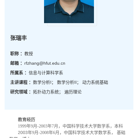
张瑞丰
职称 ：
教授
邮箱 ：
rfzhang@hfut.edu.cn
所属系 ：
信息与计算科学系
主讲课程 ：
数学分析I； 数学分析II； 动力系统基础
研究领域 ：
拓扑动力系统； 遍历理论
教育经历
年
月
年
月，中国科学技术大学数学系，本科
1999
9
-2003
7
2003年
月
年
月，中国科学技术大学数学系， 基础
9
-2008
6