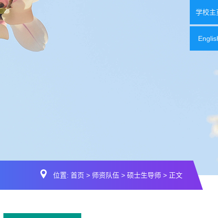
学校主
Englis
位置:
首页
>
师资队伍
>
硕士生导师
> 正文