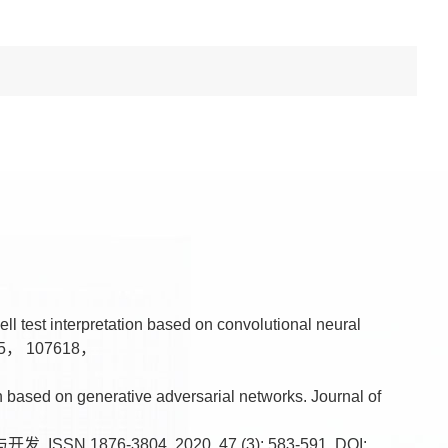
 test interpretation based on convolutional neural
，195， 107618，
n based on generative adversarial networks. Journal of
6-3804, 2020, 47 (3): 583-591. DOI: