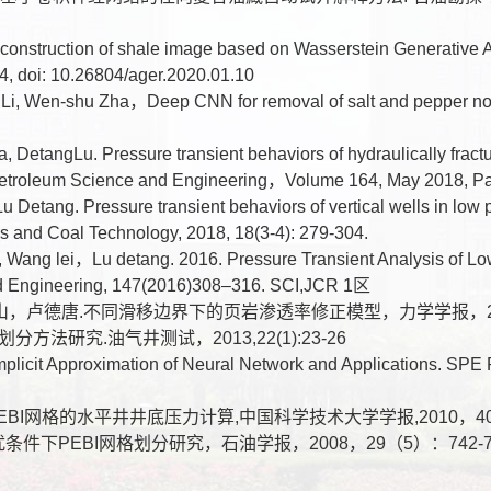
D. Reconstruction of shale image based on Wasserstein Generative
4, doi: 10.26804/ager.2020.01.10
lun Li, Wen-shu Zha，Deep CNN for removal of salt and pepper
 DetangLu. Pressure transient behaviors of hydraulically fractu
of Petroleum Science and Engineering，Volume 164, May 2018
 Detang. Pressure transient behaviors of vertical wells in low p
 Gas and Coal Technology, 2018, 18(3-4): 279-304.
ang lei，Lu detang. 2016. Pressure Transient Analysis of Low
nd Engineering, 147(2016)308–316. SCI,JCR 1区
，卢德唐.不同滑移边界下的页岩渗透率修正模型，力学学报，2015
分方法研究.油气井测试，2013,22(1):23-26
 Implicit Approximation of Neural Network and Applications. 
基于PEBI网格的水平井井底压力计算,中国科学技术大学学报,2010，40（
条件下PEBI网格划分研究，石油学报，2008，29（5）：742-746. 