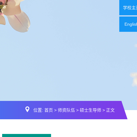
学校主
Englis
位置:
首页
>
师资队伍
>
硕士生导师
> 正文