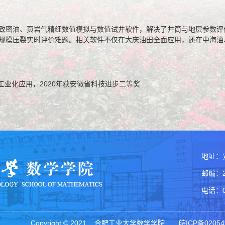
致密油、页岩气精细数值模拟与数值试井软件，解决了井筒与地层参数评
规模压裂实时评价难题。相关软件不仅在大庆油田全面应用，还在中海油
工业化应用，2020年获安徽省科技进步二等奖
地址：
邮编：2
电话：05
Copyright © 2021 合肥工业大学数学学院 皖ICP备0205