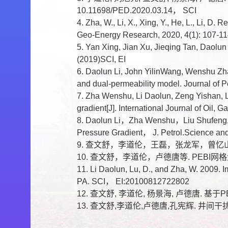
10.11698/PED.2020.03.14， SCI
4. Zha, W., Li, X., Xing, Y., He, L., Li, 
Geo-Energy Research, 2020, 4(1): 107-11
5. Yan Xing, Jian Xu, Jieqing Tan, Dao
(2019)SCI, EI
6. Daolun Li, John YilinWang, Wenshu Zha,
and dual-permeability model. Journal 
7. Zha Wenshu, Li Daolun, Zeng Yishan, Lu
gradient[J]. International Journal of Oil,
8. Daolun Li，Zha Wenshu，Liu Shufeng, W
Pressure Gradient， J. Petrol.Science a
9. 查文舒，李道伦，王磊，张龙军，曾忆山
10. 查文舒，李道伦，卢德唐等. PEBI网格划
11. Li Daolun, Lu, D., and Zha, W. 2009.
PA. SCI， EI:20100812722802
12. 查文舒, 李道伦, 杨景海, 卢德唐. 
13. 查文舒,李道伦,卢德唐,孔宪辉. 井间干扰