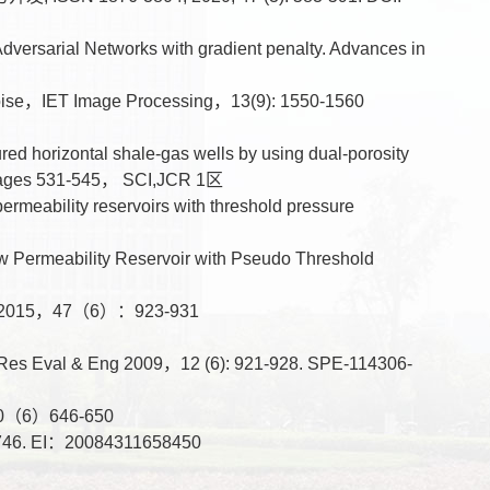
 Adversarial Networks with gradient penalty. Advances in
 noise，IET Image Processing，13(9): 1550-1560
red horizontal shale-gas wells by using dual-porosity
, Pages 531-545， SCI,JCR 1区
ermeability reservoirs with threshold pressure
 Permeability Reservoir with Pseudo Threshold
，47（6）：923-931
SPE Res Eval & Eng 2009，12 (6): 921-928. SPE-114306-
6）646-650
EI：20084311658450