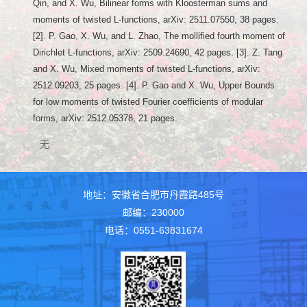
Qin, and X. Wu, Bilinear forms with Kloosterman sums and
moments of twisted L-functions, arXiv: 2511.07550, 38 pages.
[2]. P. Gao, X. Wu, and L. Zhao, The mollified fourth moment of
Dirichlet L-functions, arXiv: 2509.24690, 42 pages. [3]. Z. Tang
and X. Wu, Mixed moments of twisted L-functions, arXiv:
2512.09203, 25 pages. [4]. P. Gao and X. Wu, Upper Bounds
for low moments of twisted Fourier coefficients of modular
forms, arXiv: 2512.05378, 21 pages.
无
地址：安徽省合肥市丹霞路485号
邮编：230000
电话：0551-63831674