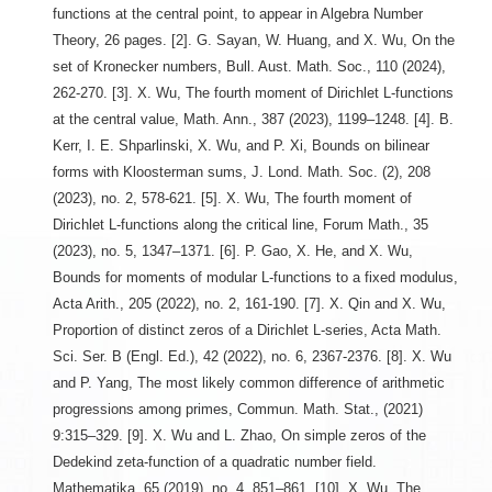
functions at the central point, to appear in Algebra Number
Theory, 26 pages. [2]. G. Sayan, W. Huang, and X. Wu, On the
set of Kronecker numbers, Bull. Aust. Math. Soc., 110 (2024),
262-270. [3]. X. Wu, The fourth moment of Dirichlet L-functions
at the central value, Math. Ann., 387 (2023), 1199–1248. [4]. B.
Kerr, I. E. Shparlinski, X. Wu, and P. Xi, Bounds on bilinear
forms with Kloosterman sums, J. Lond. Math. Soc. (2), 208
(2023), no. 2, 578-621. [5]. X. Wu, The fourth moment of
Dirichlet L-functions along the critical line, Forum Math., 35
(2023), no. 5, 1347–1371. [6]. P. Gao, X. He, and X. Wu,
Bounds for moments of modular L-functions to a fixed modulus,
Acta Arith., 205 (2022), no. 2, 161-190. [7]. X. Qin and X. Wu,
Proportion of distinct zeros of a Dirichlet L-series, Acta Math.
Sci. Ser. B (Engl. Ed.), 42 (2022), no. 6, 2367-2376. [8]. X. Wu
and P. Yang, The most likely common difference of arithmetic
progressions among primes, Commun. Math. Stat., (2021)
9:315–329. [9]. X. Wu and L. Zhao, On simple zeros of the
Dedekind zeta-function of a quadratic number field.
Mathematika, 65 (2019), no. 4, 851–861. [10]. X. Wu, The