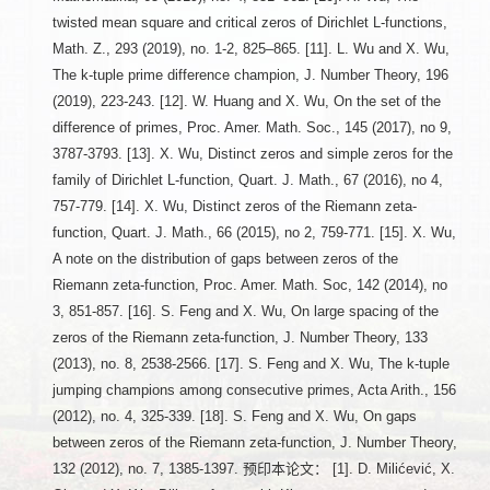
twisted mean square and critical zeros of Dirichlet L-functions,
Math. Z., 293 (2019), no. 1-2, 825–865. [11]. L. Wu and X. Wu,
The k-tuple prime difference champion, J. Number Theory, 196
(2019), 223-243. [12]. W. Huang and X. Wu, On the set of the
difference of primes, Proc. Amer. Math. Soc., 145 (2017), no 9,
3787-3793. [13]. X. Wu, Distinct zeros and simple zeros for the
family of Dirichlet L-function, Quart. J. Math., 67 (2016), no 4,
757-779. [14]. X. Wu, Distinct zeros of the Riemann zeta-
function, Quart. J. Math., 66 (2015), no 2, 759-771. [15]. X. Wu,
A note on the distribution of gaps between zeros of the
Riemann zeta-function, Proc. Amer. Math. Soc, 142 (2014), no
3, 851-857. [16]. S. Feng and X. Wu, On large spacing of the
zeros of the Riemann zeta-function, J. Number Theory, 133
(2013), no. 8, 2538-2566. [17]. S. Feng and X. Wu, The k-tuple
jumping champions among consecutive primes, Acta Arith., 156
(2012), no. 4, 325-339. [18]. S. Feng and X. Wu, On gaps
between zeros of the Riemann zeta-function, J. Number Theory,
132 (2012), no. 7, 1385-1397. 预印本论文： [1]. D. Milićević, X.