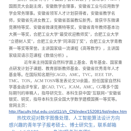
国图灵大会副主席，
安徽数学会理事，安徽省工业与应用数学
学会常务理事。
安徽省领军人才计划获得者，安徽省教学名
师，安徽省先进女教工，安徽省首届教坛新秀。曾获华东微课
竞赛特等奖、安徽省微课竞赛特等奖，安徽省青年教师基本功
大赛一等奖，合肥工业大学
最受欢迎教师奖
，合肥工业大学
“
”
立德树人奖
，合肥工业大学
同泽园丁奖
，合肥工业大学青教
“
”
“
”
赛一等奖等荣誉。主讲国家级一流课程《高等数学》，主讲国
家级双语示范课程《数值分析》。
近年来主持国家自然科学面上基金、青年基金、国家重
点研发计划子课题、教育部新教师基金、安徽省优秀青年人才
基金等。在国际知名期刊
，
，
，
、
CAGD
AMC
TVC
IEEE TIP
、
，
等发表论文
余篇，担任国家自然科
TMC
TON
ACM TOSN
50
学基金函评专家，是
，
，
，
等多个国
CAD, TVC
JCAM
AMC
CG
际期刊的审稿人，指导研究生、本科生获中国
互联网
安徽省
“
+”
银奖、铜奖，指导本科生获全国大学数学建模国赛一等奖等。
官网主页：
http://faculty.hfut.edu.cn/zl11/zh_CN/index/152081/list/index.htm
热忱欢迎对数字图像处理、人工智能算法设计方向
感兴趣的青年学子报考硕士、博士研究生，联系邮箱