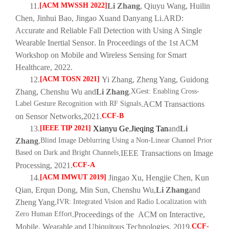
11.
[ACM MWSSH 2022]
Li Zhang
, Qiuyu Wang, Huilin
Chen, Jinhui Bao, Jingao Xu
and Danyang Li.
ARD:
Accurate and Reliable Fall Detection with Using A Single
Wearable Inertial Sensor
. In Proceedings of the 1st ACM
Workshop on Mobile and Wireless Sensing for Smart
Healthcare
, 2022.
12.
[ACM TOSN 2021]
Yi Zhang, Zheng Yang, Guidong
Zhang, Chenshu Wu and
Li Zhang
.
XGest: Enabling Cross-
Label Gesture Recognition with RF Signals
.
ACM Transactions
on Sensor Networks
,
2021.
CCF-B
13.
[IEEE TIP 2021]
Xianyu Ge
,
Jieqing Tan
and
Li
Zhang
.
Blind Image Deblurring Using a Non-Linear Channel Prior
Based on Dark and Bright Channels
.
IEEE Transactions on Image
Processing, 2021
.
CCF-A
14.
[ACM IMWUT 2019]
Jingao Xu, Hengjie Chen, Kun
Qian, Erqun Dong, Min Sun, Chenshu Wu,
Li Zhang
and
Zheng Yang.
IVR: Integrated Vision and Radio Localization with
Zero Human Effort
.
Proceedings of the ACM on Interactive,
Mobile, Wearable and Ubiquitous Technologies
, 2019.
CCF-