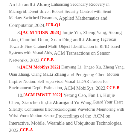
An Liu and
Li Zhang
.
Enhancing Secondary Recovery in
Microgrid: Event-driven Robust Security Control with Semi-
Markov Switched Dynamics
. Applied Mathematics and
Computation,
2024.
JCR-Q1
8.
[ACM TOSN 2023]
Junjie Yin, Zheng Yang, Sicong
Liao, Chunhui Duan, Xuan Ding and
Li Zhang
.
TagFocus:
Towards Fine-Grained Multi-Object Identification in RFID-based
Systems with Visual Aids
. ACM Transactions on Sensor
Networks, 2023.
CCF-B
9.
[ACM MobiSys 2022]
Danyang Li, Jingao Xu, Zheng Yang,
Qian Zhang, Qiang Ma,
Li Zhang
and Pengpeng Chen.
Motion
Inspires Notion: Self-supervised Visual-LiDAR Fusion for
Environment Depth Estimation
. ACM MobiSys. 2022.
CCF-B
10.
[ACM IMWUT 2022]
Yetong Cao, Fan Li, Huijie
Chen, Xiaochen liu,
Li Zhang
and Yu Wang.
Guard Your Heart
Silently: Continuous Electrocardiogram Waveform Monitoring with
Wrist-Worn Motion Sensor
.
Proceedings of the ACM on
Interactive, Mobile, Wearable and Ubiquitous Technologies
,
2022.
CCF-A