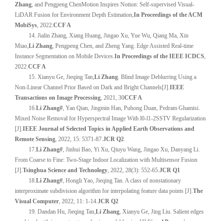
Zhang
, and Pengpeng ChenMotion Inspires Notion: Self-supervised Visual-
LiDAR Fusion for Environment Depth Estimation,
In Proceedings of the ACM
MobiSys
, 2022.
CCF A
14. Jialin Zhang, Xiang Huang, Jingao Xu, Yue Wu, Qiang Ma, Xin
Miao,
Li Zhang
, Pengpeng Chen, and Zheng Yang. Edge Assisted Real-time
Instance Segmentation on Mobile Devices.
In Proceedings of the IEEE ICDCS
,
2022.
CCF A
15. Xianyu Ge, Jieqing Tan,
Li Zhang
. Blind Image Deblurring Using a
Non-Linear Channel Prior Based on Dark and Bright Channels[J].
IEEE
Transactions on Image Processing
, 2021, 30
CCF A
16
.
Li Zhang#
, Yan Qian, Jingmin Han, Puhong Duan, Pedram Ghamisi.
Mixed Noise Removal for Hyperspectral Image With l0-l1-2SSTV Regularization
[J].
IEEE Journal of Selected Topics in Applied Earth Observations and
Remote Sensing
, 2022, 15: 5371-87.
JCR Q2
.
17
.
Li Zhang#
, Jinhui Bao, Yi Xu, Qiuyu Wang, Jingao Xu, Danyang Li.
From Coarse to Fine: Two-Stage Indoor Localization with Multisensor Fusion
[J].
Tsinghua Science and Technology
, 2022, 28(3): 552-65.
JCR Q1
18
.
Li Zhang#
, Hongli Yao, Jieqing Tan. A class of nonstationary
interproximate subdivision algorithm for interpolating feature data points [J].
The
Visual Computer
, 2022, 11: 1-14.
JCR Q2
19. Dandan Hu, Jieqing Tan,
Li Zhang
, Xianyu Ge, Jing Liu. Salient edges