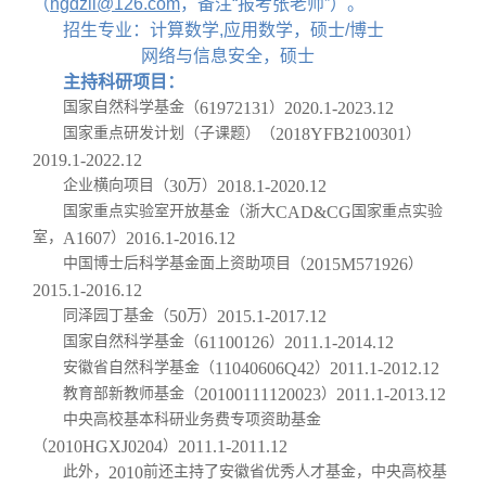
（
hgdzli@126.com
，备注“报考张老师”）。
招生专业：计算数学,应用数学，硕士/博士
网络与信息安全，硕士
主持科研项目：
国家自然科学基金（
61972131
）
2020.1-2023.12
国家重点研发计划（子课题）（
2018YFB2100301
）
2019.1-2022.12
企业横向项目（
30
万）
2018.1-2020.12
国家重点实验室开放基金（浙大
CAD&CG
国家重点实验
室，
A1607
）
2016.1-2016.12
中国博士后科学基金面上资助项目（
2015M571926
）
2015.1-2016.12
同泽园丁基金（
50
万）
2015.1-2017.12
国家自然科学基金（
61100126
）
2011.1-2014.12
安徽省自然科学基金（
11040606Q42
）
2011.1-2012.12
教育部新教师基金（
20100111120023
）
2011.1-2013.12
中央高校基本科研业务费专项资助基金
（
2010HGXJ0204
）
2011.1-2011.12
此外，
2010
前还主持了安徽省优秀人才基金，中央高校基