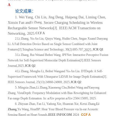
A
论文成果：
1. Wei Yang, Chi Lin, Jing Deng, Haipeng Dai, Liming Chen,
Li Zhang
Xinxin Fan and
. Secure Charging Scheduling in Wireless
Rechargeable Sensor Networks[J]. IEEE/ACM Transactions on
CCF A
Networking, 2025.
2.
Li Zhang
, Yu-An Liu, Qiuyu Wang, Huilin Chen, Jingao Xu
and Danyang
Li. A Fall Detection Device Based on Single Sensor Combined with Joint
Features
[J].
Tsinghua Science and Technology
, 30(2):695-707
JCR Q1
,
2025
.
3.
Li Zhang
, Rui Wei
and Beibei Wang. IPFNet: Interactive Perceptive Fusion
Network for Self-Supervised Monocular Depth Estimation[J]
.
IEEE Sensors
Journal
,
2025.
JCR Q2
4.
Li Zhang
, Menghu Li, Beibei Wang
and Yu-An Liu. DTDepth: A Self-
Supervised Framework With Ultrasparse LiDAR for Image Depth Estimation[J].
IEEE Sensors Journal, 25(13):24960-24969, 2025.
JCR Q2
5.
Mingxia Zhan
,
Li Zhang
,
Xiaomeng Chu
,
Beibei Wang
and
Yanyong
Zhang
. VistaDepth: Frequency Modulation with Bias Reweighting for Enhanced
Far-range Depth Estimation. In: arXiv preprint arXiv:2504.15095, 2025.
6. Zhiyuan Zhao, Fan Li, Yadong Xie, Huanran Xie, Kerui Zhang,
Li
Zhang
,
Yu Wang, HearBP: Hear Your Blood Pressure via In-ear Acoustic
Sensing Based on Heart Sounds,
IEEE INFOCOM
2024
CCF A
,
.