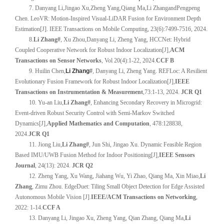
7. Danyang Li
,
Jingao Xu
,
Zheng Yang
,
Qiang Ma
,
Li Zhang
and
Pengpeng
Chen
. LeoVR: Motion-Inspired Visual-LiDAR Fusion for Environment Depth
Estimation[J]. IEEE Transactions on Mobile Computing, 23(6):7499-7516, 2024.
8.
Li Zhang#
, Xu Zhou,
Danyang Li, Zheng Yang, HCCNet: Hybrid
Coupled Cooperative Network for Robust Indoor Localization[J],
ACM
Transactions on Sensor Networks
, Vol 20(4):1-22, 2024.
CCF B
9. Huilin Chen,
Li Zhang
#
, Danyang Li, Zheng Yang.
REFLoc: A Resilient
Evolutionary Fusion Framework for Robust Indoor Localization
[J]
,
IEEE
Transactions on Instrumentation & Measurement
,
73:1-13, 2024.
JCR Q1
10. Yu-an Liu,
Li Zhang
#
, Enhancing Secondary Recovery in Microgrid:
Event-driven Robust Security Control with Semi-Markov Switched
Dynamics[J],
Applied Mathematics and Computation
, 478:128838,
2024.
JCR Q1
11. Jiong Liu,
Li Zhang
#
, Jun Shi, Jingao Xu. Dynamic Feasible Region
Based IMU/UWB Fusion Method for Indoor Positioning[J],
IEEE Sensors
Journal
, 24(13): 2024.
JCR Q2
12. Zheng Yang, Xu Wang, Jiahang Wu, Yi Zhao, Qiang Ma, Xin Miao,
Li
Zhang
, Zimu Zhou. EdgeDuet: Tiling Small Object Detection for Edge Assisted
Autonomous Mobile Vision [J].
IEEE/ACM Transactions on Networking
,
2022: 1-14.
CCF A
13. Danyang Li, Jingao Xu, Zheng Yang, Qian Zhang, Qiang Ma,
Li