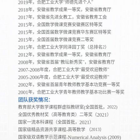
2019
年，合肥工业大学
“
师德先进个人
”
2018
年，安徽省教学成果一等奖，安徽省教育厅
2017
年，安徽省先进女教工，安徽省教育工会
2015
年，全国数学微课竞赛安徽赛区特等奖
2015
年，全国首届数学微课竞赛华东赛区特等奖
2015
年，全国首届数学微课竞赛二等奖
2015
年，合肥工业大学同泽园丁奖（总排名
2
）
2012
年，安徽省教学成果一等奖，安徽省教育厅
2008
年，安徽省首届
“
教坛新秀奖
”
，安徽省教育厅
2007-2008
年度，合肥工业大学
“
最受欢迎教师
”
2005-2006
年度，合肥工业大学
“
最受欢迎教师
”
2002
年，安徽省首届青年教师教学基本功竞赛一等奖
2001
年，合肥工业大学青年教师教学基本功比赛一等奖
团队获奖情况：
教育部大学数学课程群虚拟教研室
(
全国首批，
2022)
全国优秀教材奖（高等教育类）二等奖（
2021
）
国家一流本科课程（全国首批，
2021
）
国家级精品资源共享课程
-
高等数学 （
2013
）
国家级双语教学示范课程
-Numerical Analysis (2009)