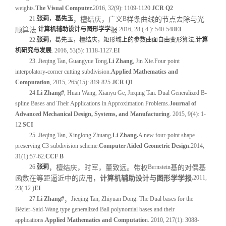
weights.
The Visual Computer.
2016, 32(9): 1109-1120.
JCR Q2
21
.
张莉
，
葛先玉
B
，檀结庆，广义
样条曲线的节点去除与光
.
计算机辅助设计与图形学学
.2016, 28 ( 4 ): 540-548
EI
顺算法
报
22
.
张莉
，葛先玉，檀结庆，矩形域上的参数曲面自由变形算法
.
计算
机研究与发展
. 2016, 53(5): 1118-1127.
EI
23. Jieqing Tan, Guangyue Tong,
Li Zhang
, Jin Xie.Four point
interpolatory-corner cutting subdivision.
Applied Mathematics and
Computation
, 2015, 265(15): 819-825.
JCR Q1
24
.
Li Zhang#
, Huan Wang, Xianyu Ge, Jieqing Tan. Dual Generalized B-
spline Bases and Their Applications in Approximation Problems.
Journal of
Advanced Mechanical Design, Systems, and Manufacturing
. 2015, 9(4): 1-
12.
SCI
25. Jieqing Tan, Xinglong Zhuang,
Li Zhang.
A new four-point shape
preserving C3 subdivision scheme.
Computer Aided Geometric Design.
2014,
31(1):57-62.
CCF B
26.
张莉
Bernstein
，檀结庆，时军，董致远。带权
基的对偶基
.
2011,
函数在等距逼近中的应用，
计算机辅助设计与图形学学报
23( 12 )
EI
27.
Li Zhang#
Jieqing Tan, Zhiyuan Dong. The Dual bases for the
，
Bézier-Said-Wang type generalized Ball polynomial bases and their
applications.
Applied Mathematics and Computatio
n. 2010, 217(1): 3088-