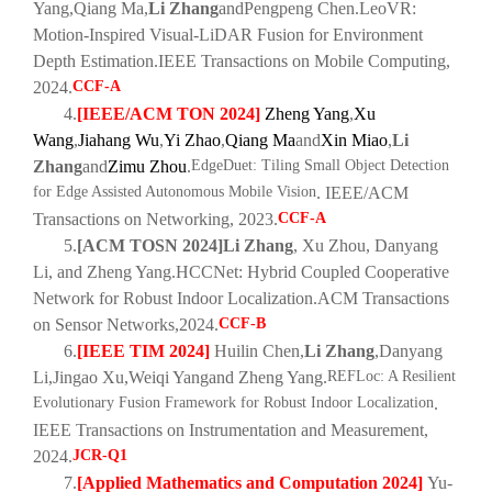
Yang
,
Qiang Ma
,
Li Zhang
and
Pengpeng Chen
.
LeoVR:
Motion-Inspired Visual-LiDAR Fusion for Environment
Depth Estimation
.
IEEE Transactions on Mobile Computing,
2024
.
CCF-A
4.
[IEEE/ACM TON 2024]
Zheng Yang
,
Xu
Wang
,
Jiahang Wu
,
Yi Zhao
,
Qiang Ma
and
Xin Miao
,
Li
Zhang
and
Zimu Zhou
.
EdgeDuet: Tiling Small Object Detection
for Edge Assisted Autonomous Mobile Vision
. IEEE/ACM
Transactions on Networking, 2023.
CCF-A
5.
[ACM TOSN 2024]
Li Zhang
, Xu Zhou, Danyang
Li, and Zheng Yang.
HCCNet: Hybrid Coupled Cooperative
Network for Robust Indoor Localization.
ACM Transactions
on Sensor Networks
,
2024.
CCF-B
6.
[IEEE TIM 2024]
Huilin Chen,
Li Zhang
,
Danyang
Li,
Jingao Xu,
Weiqi Yang
and Zheng Yang.
REFLoc: A Resilient
Evolutionary Fusion Framework for Robust Indoor Localization
.
IEEE Transactions on Instrumentation and Measurement,
2024.
JCR-Q1
7.
[Applied Mathematics and Computation 2024]
Yu-