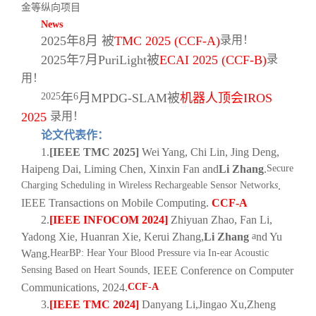
金等纵向项目
News
2025
年
8
月 被
TMC 2025 (CCF-A)
录用！
2025
年
7
月
PuriLight
被
ECAI 2025 (CCF-B)
录
用！
2025
年
6
月
MPDG-SLAM
被
机器人顶会
IROS
2025
录用！
论文代表作：
1.
[IEEE TMC 2025]
Wei Yang, Chi Lin, Jing Deng,
Haipeng Dai, Liming Chen, Xinxin Fan and
Li Zhang
.
Secure
Charging Scheduling in Wireless Rechargeable Sensor Network
s
.
IEEE Transactions on Mobile Computing.
CCF-A
2.
[IEEE INFOCOM 2024]
Zhiyuan Zhao, Fan Li,
Yadong Xie, Huanran Xie, Kerui Zhang,
Li Zhang
a
nd Yu
Wang.
HearBP: Hear Your Blood Pressure via In-ear Acoustic
Sensing Based on Heart Sounds
. IEEE Conference on Computer
Communications, 2024.
CCF-A
3.
[IEEE TMC 2024]
Danyang Li
,
Jingao Xu
,
Zheng