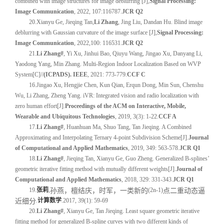
combined with image structures for image deblurring [J],
Signal Processing:
Image Communication
, 2022, 107:116787.
JCR Q2
20.
Xianyu Ge, Jieqing Tan,
Li Zhang
, Jing Liu, Dandan Hu. Blind image
deblurring with Gaussian curvature of the image surface [J],
Signal Processing:
Image Communication
, 2022,100: 116531.
JCR Q2
21
.
Li Zhang#
, Yi Xu, Jinhui Bao, Qiuyu Wang, Jingao Xu, Danyang Li,
Yaodong Yang, Min Zhang. Multi-Region Indoor Localization Based on WVP
System[C]//
(ICPADS). IEEE
, 2021: 773-779.
CCF C
16
.
Jingao Xu, Hengjie Chen, Kun Qian, Erqun Dong, Min Sun, Chenshu
Wu, Li Zhang, Zheng Yang. iVR: Integrated vision and radio localization with
zero human effort[J].
Proceedings of the ACM on Interactive, Mobile,
Wearable and Ubiquitous Technologies
, 2019, 3(3): 1-22.
CCF A
17
.
Li Zhang#
, Huanhuan Ma, Shuo Tang, Tan Jieqing. A Combined
Approximating and Interpolating Ternary 4-point Subdivision Scheme[J].
Journal
of Computational and Applied Mathematics
, 2019, 349: 563-578.
JCR Q1
18
.
Li Zhang#
, Jieqing Tan, Xianyu Ge, Guo Zheng. Generalized B-splines’
geometric iterative fitting method with mutually different weights[J].
Journal of
Computational and Applied Mathematics
, 2018, 329: 331-343.
JCR Q1
19
.
张莉
,
(2n-1)
孙燕，檀结庆，时军，一类新的
点二重动态逼
.
计算数学
.2017, 39(1): 59-69
近细分
20
.
Li Zhang#
, Xianyu Ge, Tan Jieqing. Least square geometric iterative
fitting method for generalized B-spline curves with two different kinds of