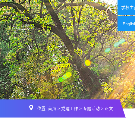
学校主
Englis
位置:
首页
>
党建工作
>
专题活动
> 正文