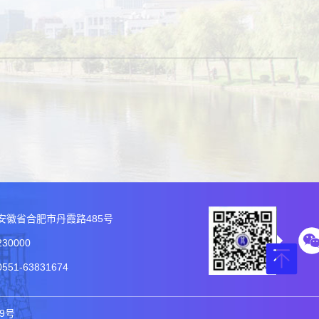
安徽省合肥市丹霞路485号
30000
51-63831674
49号