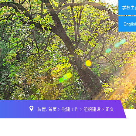
学校主
Englis
位置:
首页
>
党建工作
>
组织建设
> 正文