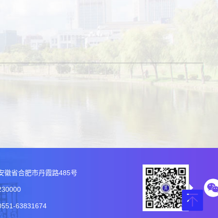
安徽省合肥市丹霞路485号
30000
51-63831674