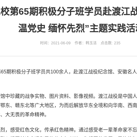
校第65期积极分子班学员赴渡江
温党史 缅怀先烈”主题实践活
时间：2021-06-09
作者：韩玉洁
点击数:
235
65期积极分子班学员共100余人，赴渡江战役纪念馆、安徽名
。
了馆中珍藏的战争实物、图片资料、影像视频。渡江战役是中国
、鄂东、赣东北等广大地区，为而后解放华东全境和向华南、西
献、大无畏的革命精神。
先烈，感受红色文化，传承红色精神。通过感受老一辈革命家不