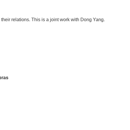
 their relations. This is a joint work with Dong Yang.
bras