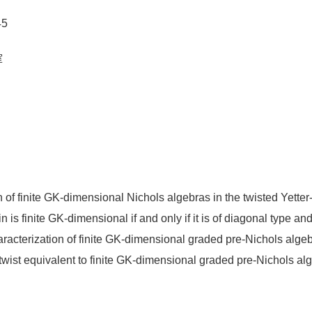
5
室
ion of finite GK-dimensional Nichols algebras in the twisted Yetter
 is finite GK-dimensional if and only if it is of diagonal type and
acterization of finite GK-dimensional graded pre-Nichols algebra
twist equivalent to finite GK-dimensional graded pre-Nichols al