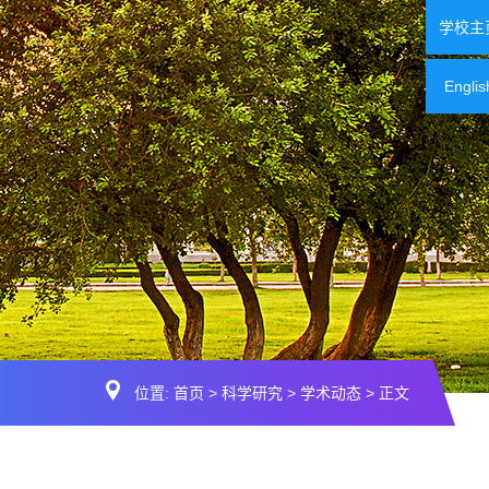
学校主
Englis
位置:
首页
>
科学研究
>
学术动态
> 正文