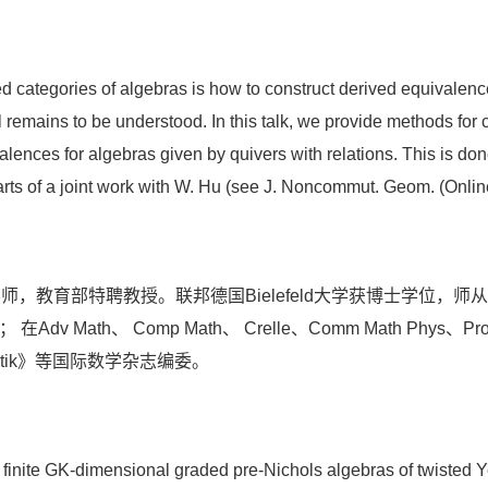
d categories of algebras is how to construct derived equivale
l remains to be understood. In this talk, we provide methods for
lences for algebras given by quivers with relations. This is don
parts of a joint work with W. Hu (see J. Noncommut. Geom. (Onli
部特聘教授。联邦德国Bielefeld大学获博士学位，师从国际著名代
Math、 Comp Math、 Crelle、Comm Math Phys、P
athematik》等国际数学杂志编委。
f finite GK-dimensional graded pre-Nichols algebras of twisted Y