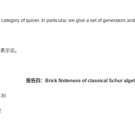
category of quiver. In particular, we give a set of generators and
数表示论。
报告四：Brick finiteness of classical Schur alge
30
室