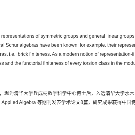
 representations of symmetric groups and general linear groups o
ical Schur algebras have been known; for example, their represen
s, i.e., brick finiteness. As a modern notion of representation-fi
 and the functorial finiteness of every torsion class in the mod
大学，现为清华大学丘成桐数学科学中心博士后，入选清华大学水
al of Pure and Applied Algebra 等期刊发表学术论文