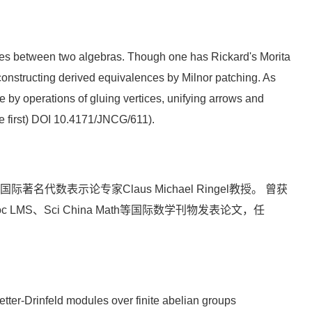
nces between two algebras. Though one has Rickard's Morita
 constructing derived equivalences by Milnor patching. As
e by operations of gluing vertices, unifying arrows and
ne first) DOI 10.4171/JNCG/611).
数表示论专家Claus Michael Ringel教授。 曾获
roc LMS、Sci China Math等国际数学刊物发表论文，任
etter-Drinfeld modules over finite abelian groups