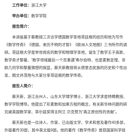
工作单位：
浙江大学
举办单位：
数学学院
报告简介：
本讲座基于蔡教授三次访学德国数学圣地哥廷根的经历和他为写作
《数学传奇》《德国，来历不明的才智》《欧洲人文地图》三书所作的调
研。哥廷根大学是举世闻名的数学和物理学圣地，诞生了数学王子高斯、
数学奇才黎曼、“数学领域最后一个百事通”希尔伯特，也是素数定理、非
欧几何学和黎曼猜想的摇篮，蔡天新教授将从德意志民族的历史和个性出
发，图文并茂地与大家分享哥廷根的数学传奇。
报告人简介：
蔡天新，浙江台州人，山东大学理学博士，浙江大学求是特聘教授、
数学学院博导。他提出了形素数和加乘方程的概念，有关新华林问题的研
究被英国数学家、菲尔兹奖得主阿兰·贝克赞为“真正原创性的贡献”。
蔡天新也是一位诗人、作家，已出版文学、学术和普及著作40多部，
外版著作30部，其中英文版9部。他的著作《数学传奇》曾获国家科学技