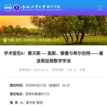
位置:
首页
>
科学研究
>
学术动态
> 正文
学术报告8：蔡天新 — 高斯、黎曼与希尔伯特——兼
谈哥廷根数学学派
发布时间：2025-04-11
浏览次数：
316
次
作者：
报告时间：
2025年4月17日（星期四）16:10
报告地点：
翡翠科教楼B1711
报
告 人：
蔡天新 教授