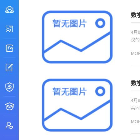
数
4月
议的
MO
数
4月
兵同
MO