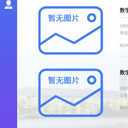
数
3月
MO
数
3月
士在
MO