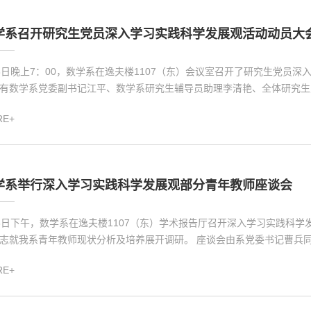
学系召开研究生党员深入学习实践科学发展观活动动员大
8日晚上7：00，数学系在逸夫楼1107（东）会议室召开了研究生党员
有数学系党委副书记江平、数学系研究生辅导员助理李清艳、全体研究生党
RE+
学系举行深入学习实践科学发展观部分青年教师座谈会
8日下午，数学系在逸夫楼1107（东）学术报告厅召开深入学习实践科
志就我系青年教师现状分析及培养展开调研。 座谈会由系党委书记曹兵同志
RE+