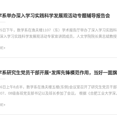
学系举办深入学习实践科学发展观活动专题辅导报告会
15日下午，数学系在逸夫楼1107（东）学术报告厅举办了深入学习实践
深入学习实践科学发展观活动专家宣讲团成员，人文学院院长黄志斌教授对
RE+
学系研究生党员干部开展“发挥先锋模范作用，当好一面旗
16日上午8点半，数学系在逸夫楼五楼(东侧)会议室召开了研究生党员干
、07、08级各班党支部书记以及班长参加了会议。 根据《合肥工业大学深
RE+