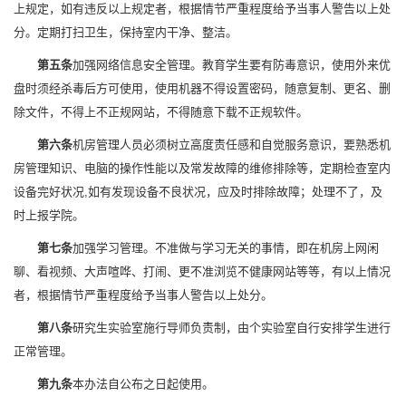
上规定，如有违反以上规定者，根据情节严重程度给予当事人警告以上处
分。定期打扫卫生，保持室内干净、整洁。
第五条
加强网络信息安全管理。教育学生要有防毒意识，使用外来优
盘时须经杀毒后方可使用，使用机器不得设置密码，随意复制、更名、删
除文件，不得上不正规网站，不得随意下载不正规软件。
第六条
机房管理人员必须树立高度责任感和自觉服务意识，要熟悉机
房管理知识、电脑的操作性能以及常发故障的维修排除等，定期检查室内
设备完好状况,如有发现设备不良状况，应及时排除故障；处理不了，及
时上报学院。
第七条
加强学习管理。不准做与学习无关的事情，即在机房上网闲
聊、看视频、大声喧哗、打闹、更不准浏览不健康网站等等，有以上情况
者，根据情节严重程度给予当事人警告以上处分。
第八条
研究生实验室施行导师负责制，由个实验室自行安排学生进行
正常管理。
第九条
本办法自公布之日起使用。