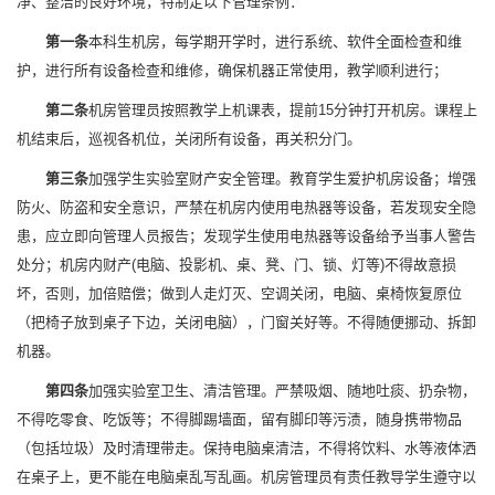
净、整洁的良好环境，特制定以下管理条例：
第一条
本科生机房，每学期开学时，进行系统、软件全面检查和维
护，进行所有设备检查和维修，确保机器正常使用，教学顺利进行；
第二条
机房管理员按照教学上机课表，提前15分钟打开机房。课程上
机结束后，巡视各机位，关闭所有设备，再关积分门。
第三条
加强学生实验室财产安全管理。教育学生爱护机房设备；增强
防火、防盗和安全意识，严禁在机房内使用电热器等设备，若发现安全隐
患，应立即向管理人员报告；发现学生使用电热器等设备给予当事人警告
处分；机房内财产(电脑、投影机、桌、凳、门、锁、灯等)不得故意损
坏，否则，加倍赔偿；做到人走灯灭、空调关闭，电脑、桌椅恢复原位
（把椅子放到桌子下边，关闭电脑），门窗关好等。不得随便挪动、拆卸
机器。
第四条
加强实验室卫生、清洁管理。严禁吸烟、随地吐痰、扔杂物，
不得吃零食、吃饭等；不得脚踢墙面，留有脚印等污渍，随身携带物品
（包括垃圾）及时清理带走。保持电脑桌清洁，不得将饮料、水等液体洒
在桌子上，更不能在电脑桌乱写乱画。机房管理员有责任教导学生遵守以