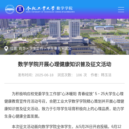
位置:
首页
>
学生工作
>
学生事务
> 正文
数学学院开展心理健康知识普及征文活动
发布时间：2025-06-18
浏览次数：
106
次
作者：韩玉洁
为积极响应校党委学生工作部“心沐暖阳 青春绽放” 5・25大学生心理
健康教育宣传月活动号召，合肥工业大学数学学院精心策划并开展心理健
康知识普及征文活动，致力于引导学生培育积极向上的心理品质，助力学
生身心健康全面发展。
本次征文活动面向数学学院全体学生，从5月26日开启投稿，6月12