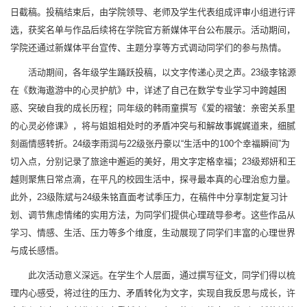
日截稿。投稿结束后，由学院领导、老师及学生代表组成评审小组进行评
选，获奖名单与作品后续将在学院官方新媒体平台公布展示。活动期间，
学院还通过新媒体平台宣传、主题分享等方式调动同学们的参与热情。
活动期间，各年级学生踊跃投稿，以文字传递心灵之声。23级李铭源
在《数海遨游中的心灵护航》中，详述了自己在数学专业学习中跨越困
惑、突破自我的成长历程；同年级的韩雨童撰写《爱的褶皱：亲密关系里
的心灵必修课》，将与姐姐相处时的矛盾冲突与和解故事娓娓道来，细腻
刻画情感转折。24级李雨润与22级张丹豪以“生活中的100个幸福瞬间”为
切入点，分别记录了旅途中邂逅的美好，用文字定格幸福；23级郑妍和王
越则聚焦日常点滴，在平凡的校园生活中，探寻最本真的心理治愈力量。
此外，23级陈斌与24级朱铭直面考试季压力，在稿件中分享制定复习计
划、调节焦虑情绪的实用方法，为同学们提供心理疏导参考。这些作品从
学习、情感、生活、压力等多个维度，生动展现了同学们丰富的心理世界
与成长感悟。
此次活动意义深远。在学生个人层面，通过撰写征文，同学们得以梳
理内心感受，将过往的压力、矛盾转化为文字，实现自我反思与成长，许