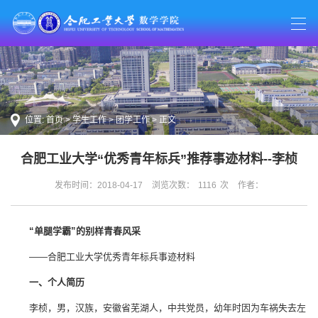
位置:
首页
>
学生工作
>
团学工作
> 正文
合肥工业大学“优秀青年标兵”推荐事迹材料--李桢
发布时间：2018-04-17
浏览次数：
1116
次
作者：
“单腿学霸”的别样青春风采
——合肥工业大学优秀青年标兵事迹材料
一、个人简历
李桢，男，汉族，安徽省芜湖人，中共党员，幼年时因为车祸失去左