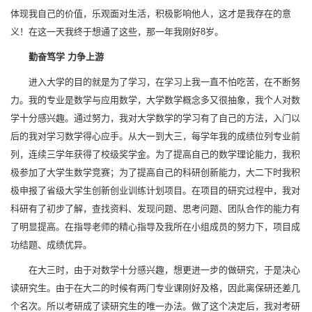
体现我自己的价值，乐观面对生活，积极影响他人，这才是我存在的意
义！在这一天我终于想通了这些，那一年我刚好8岁。
勤奋笃学 力争上游
进入大学的目的就是为了学习，在学习上我一直不怕吃苦，在不断努
力。我的专业是数学与应用数学，大学数学概念多又很抽象，我个人对数
学十分感兴趣。通过努力，我对大学数学的学习有了自己的方法，入门以
后的我对学习数学得心应手。从大一到大三，每学年我的成绩位列专业前
列，连续三学年获得了校级奖学金。为了提高自己的数学理论能力，我积
极参加了大学生数学竞赛；为了提高自己的科研创新能力，大二下时我积
极申报了省级大学生创新创业训练计划项目。在项目的研究过程中，我对
科研有了初步了解，查找资料、发现问题、思考问题、团队合作的能力有
了明显提高。在指导老师的精心指导及我所在小组成员的努力下，项目成
功结题、成绩优异。
在大三时，由于对数学十分感兴趣，想更进一步的做研究，于是决心
读研究生。由于在大二的时候有两门专业课刚好及格，因此离保研还差几
个名次。所以考研成了读研究生的唯一办法。做了这个决定后，我对考研