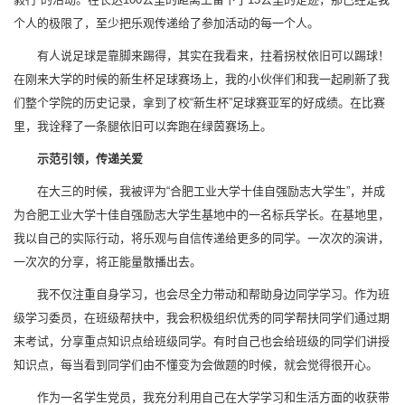
个人的极限了，至少把乐观传递给了参加活动的每一个人。
有人说足球是靠脚来踢得，其实在我看来，拄着拐杖依旧可以踢球！
在刚来大学的时候的新生杯足球赛场上，我的小伙伴们和我一起刷新了我
们整个学院的历史记录，拿到了校“新生杯”足球赛亚军的好成绩。在比赛
里，我诠释了一条腿依旧可以奔跑在绿茵赛场上。
示范引领，传递关爱
在大三的时候，我被评为“合肥工业大学十佳自强励志大学生”，并成
为合肥工业大学十佳自强励志大学生基地中的一名标兵学长。在基地里，
我以自己的实际行动，将乐观与自信传递给更多的同学。一次次的演讲，
一次次的分享，将正能量散播出去。
我不仅注重自身学习，也会尽全力带动和帮助身边同学学习。作为班
级学习委员，在班级帮扶中，我会积极组织优秀的同学帮扶同学们通过期
末考试，分享重点知识点给班级同学。有时自己也会给班级的同学们讲授
知识点，每当看到同学们由不懂变为会做题的时候，就会觉得很开心。
作为一名学生党员，我充分利用自己在大学学习和生活方面的收获带