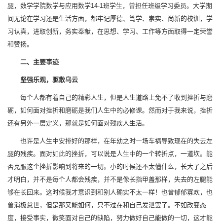
腿，数学学院数学与应用数学14-1班学生，曾担任班级学习委员。大学期
间无论在学习还是生活方面，都牢记厚德、笃学、崇实、尚新的校训，学
习认真，进取创新，务实奉献，在思想、学习、工作等方面取得一定荣誉
和赞扬。
二、主要事迹
坚强乐观，驱散乌云
每个人都有着自己的精彩人生，但是人生道路上免不了收到挫折与磨
砺，如何面对挫折和磨砺是我们人生中的必修课。然而对于我来说，挫折
还有另外一层定义，那就是如何面对残疾人生活。
也许是人生中安排好的那样，在年幼之时一场车祸导致现在的失去左
腿的残疾。面对如此的挫折，可以说是人生中的一个转折点，一道坎。能
否克服这个挫折影响到将来的一切。小的时候还不太懂什么，长大了之后
才明白，并不是每个人都会残疾，并不是像长指甲盖那样，失去的左腿能
够在长回来。这时候我才意识到和别人确实不太一样！也曾郁郁寡欢，也
曾消极怠世，但是那又能如何，只不过在和自己发泄罢了。不如改变态
度，接受事实，微笑面对自己的缺陷，努力做好自己能做的一切，这才能