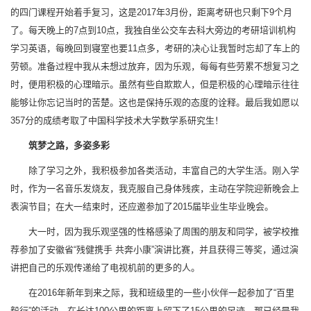
的四门课程开始着手复习，这是2017年3月份，距离考研也只剩下9个月
了。每天晚上的7点到10点，我独自坐公交车去科大旁边的考研培训机构
学习英语，每晚回到寝室也要11点多，考研的决心让我暂时忘却了车上的
劳顿。准备过程中我从未想过放弃，因为乐观，每每有些劳累不想复习之
时，便用积极的心理暗示。虽然有些自欺欺人，但是积极的心理暗示往往
能够让你忘记当时的苦楚。这也是保持乐观的态度的诠释。最后我如愿以
357分的成绩考取了中国科学技术大学数学系研究生！
筑梦之路，多姿多彩
除了学习之外，我积极参加各类活动，丰富自己的大学生活。刚入学
时，作为一名音乐发烧友，我克服自己身体残疾，主动在学院迎新晚会上
表演节目；在大一结束时，还应邀参加了2015届毕业生毕业晚会。
大一时，因为我乐观坚强的性格感染了周围的朋友和同学，被学校推
荐参加了安徽省“残健携手 共奔小康”演讲比赛，并且获得三等奖，通过演
讲把自己的乐观传递给了电视机前的更多的人。
在2016年新年到来之际，我和班级里的一些小伙伴一起参加了“百里
毅行”的活动。在长达100公里的距离上留下了15公里的足迹，那已经是我