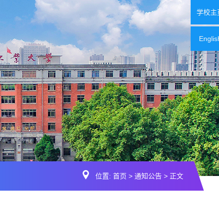
学校主
Englis
位置:
首页
>
通知公告
> 正文