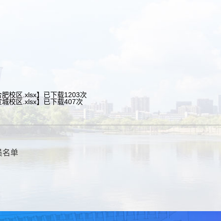
校区.xlsx
】已下载
1203
次
校区.xlsx
】已下载
407
次
员名单