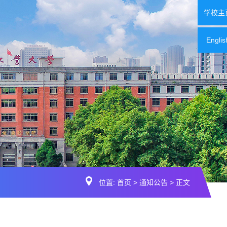
学校主
Englis
位置:
首页
>
通知公告
> 正文