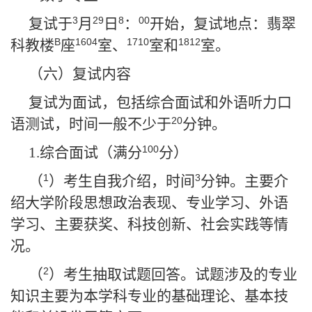
3
29
8
00
复试于
月
日
：
开始，复试地点：翡翠
B
1604
1710
1812
科教楼
座
室、
室和
室。
（六）复试内容
复试为面试，包括综合面试和外语听力口
20
语测试，时间一般不少于
分钟。
100
1.
综合面试（满分
分）
1
3
（
）考生自我介绍，时间
分钟。主要介
绍大学阶段思想政治表现、专业学习、外语
学习、主要获奖、科技创新、社会实践等情
况。
2
（
）
考生抽取试题回答。试题涉及的专业
知识主要为本学科专业的基础理论、基本技