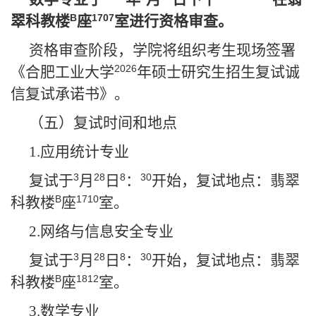
B
1707
翠科教楼
座
室进行资格审查。
资格审查阶段，学院将组织考生现场签署
2026
《合肥工业大学
年硕士研究生招生复试诚
信复试承诺书》。
（五）复试时间和地点
1.
应用统计专业
3
28
8
30
复试于
月
日
：
开始，复试地点：翡翠
B
1710
科教楼
座
室。
2.
网络与信息安全专业
3
28
8
30
复试于
月
日
：
开始，复试地点：翡翠
B
1812
科教楼
座
室。
3.
数学专业