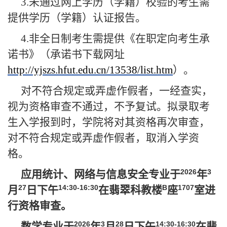
3.
未通过网上学历（学籍）校验的考生需
提供学历（学籍）认证报告。
4.
非全日制考生需提供《在职定向考生承
诺书》（承诺书下载网址
http://yjszs.hfut.edu.cn/13538/list.htm
）。
对不符合规定或弄虚作假者，一经查实，
视为资格审查不通过，不予复试。拟录取考
生入学报到时，学院将对其资格再次审查，
对不符合规定或弄虚作假者，取消入学资
格。
2026
3
应用统计、网络与信息安全专业于
年
27
14:30-16:30
B
1707
月
日下午
在翡翠科教楼
座
室进
行资格审查。
2026
3
28
14:30-16:30
数学专业于
年
月
日下午
在翡