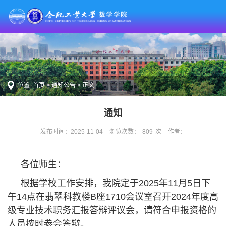
位置:
首页
>
通知公告
> 正文
通知
发布时间：2025-11-04
浏览次数：
809
次
作者：
各位师生：
根据学校工作安排，我院定于2025年11月5日下
午14点在翡翠科教楼B座1710会议室召开2024年度高
级专业技术职务汇报答辩评议会，请符合申报资格的
人员按时参会答辩。