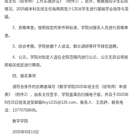
班主任（班导师）工作实施办法》（附件1）。此外，根据我院学生实际
情况，2025级本科生班主任每两周至少1次对学生进行基础学业指导与答
疑。
2．资格审查。按照规定的条件和标准，学院对报名人员进行资格审
查。
3．综合考察。学院依据个人谈话、群众调研等环节择优选聘。
4．公示。学院对拟定人选在全院范围内进行公示，公示无异议将按
照相关规定进行聘用。
四、报名事项
请符合条件的应聘者填写《数学学院2025年班主任（班导师）申请
表》（附件2），由系主任签字、学院盖章后扫描电子版，并且于2025年
8月25日前发送至邮箱ftcy1215@126.com，联系人：王凤婷，联系电
话：13770758936。
数学学院
2025年8月13日