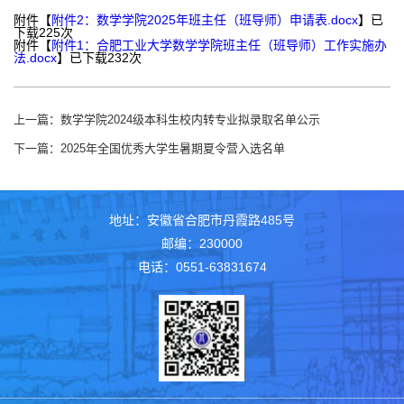
附件【
附件2：数学学院2025年班主任（班导师）申请表.docx
】已
下载
225
次
附件【
附件1：合肥工业大学数学学院班主任（班导师）工作实施办
法.docx
】已下载
232
次
上一篇：
数学学院2024级本科生校内转专业拟录取名单公示
下一篇：
2025年全国优秀大学生暑期夏令营入选名单
地址：安徽省合肥市丹霞路485号
邮编：230000
电话：0551-63831674