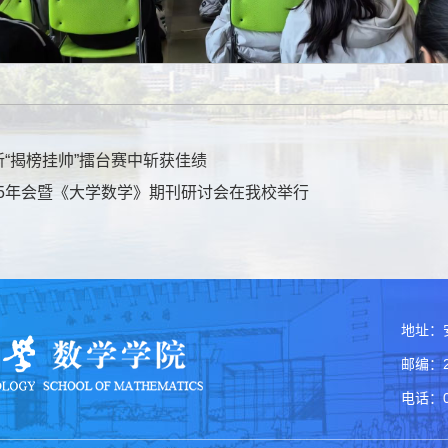
新“揭榜挂帅”擂台赛中斩获佳绩
25年会暨《大学数学》期刊研讨会在我校举行
地址：
邮编：2
电话：05