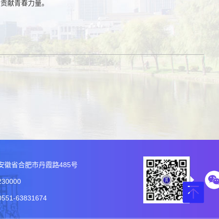
园贡献青春力量。
安徽省合肥市丹霞路485号
30000
51-63831674