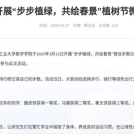
开展“步步植绿，共绘春景”植树节
时间：2025-04-27
作者：韩玉洁
点击数:
110
工业大学数学学院于
年
月
日开展“步步植绿，共绘春景”微信步数
2025
3
12
参与此次活动。
人
排行榜记录自己的步数。活动当日，大家纷纷选择步行、骑行等绿色出行
优异的同学：魏彦悰获得一等奖，马展获得二等奖，秦文侠获得三等奖。
合，让研究生们在繁忙学业中锻炼了身体，养成良好运动习惯，也让绿色