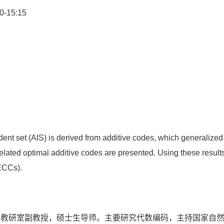
15:15
nt set (AIS) is derived from additive codes, which generalized 
elated optimal additive codes are presented. Using these resu
ECCs).
教研室副教授，硕士生导师。主要研究代数编码，主持国家自然