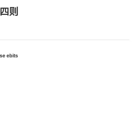
告四则
e ebits