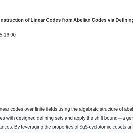
uction of Linear Codes from Abelian Codes via Defining
16:00
near codes over finite fields using the algebraic structure of ab
des with designed defining sets and apply the shift bound—a gen
ces. By leveraging the properties of $q$-cyclotomic cosets and 