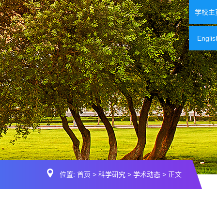
学校主
Englis
位置:
首页
>
科学研究
>
学术动态
> 正文