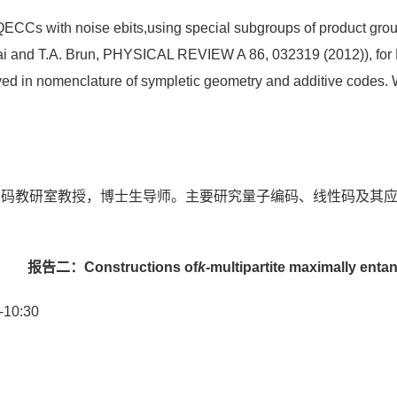
QECCs with noise ebits,using special subgroups of product grou
Lai and T.A. Brun, PHYSICAL REVIEW A 86, 032319 (2012)), for
ived in nomenclature of sympletic geometry and additive codes
码教研室教授，博士生导师。主要研究量子编码、线性码及其应
报告二：Constructions of
k
-multipartite maximally enta
0:30