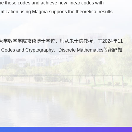
bine these codes and achieve new linear codes with
fication using Magma supports the theoretical results.
业大学数学学院攻读博士学位，师从朱士信教授，于2024年11
yptography、Discrete Mathematics等编码知