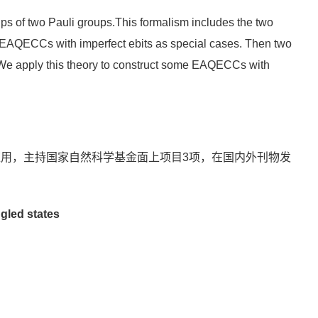
ps of two Pauli groups.This formalism includes the two
 EAQECCs with imperfect ebits as special cases. Then two
. We apply this theory to construct some EAQECCs with
用，主持国家自然科学基金面上项目3项，在国内外刊物发
ngled states