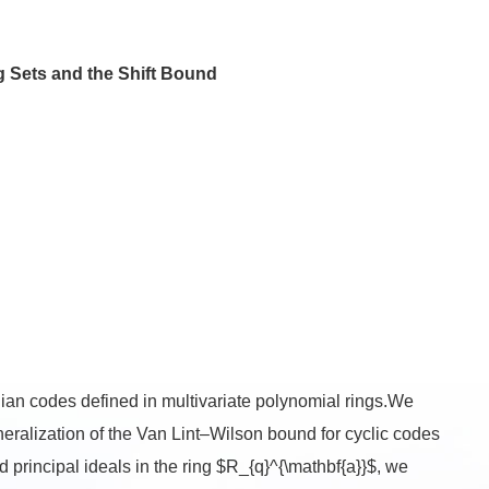
 Sets and the Shift Bound
elian codes defined in multivariate polynomial rings.We
eralization of the Van Lint–Wilson bound for cyclic codes
principal ideals in the ring $R_{q}^{\mathbf{a}}$, we