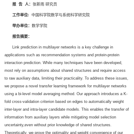
报 告 人
：
张新雨 研究员
工作单位:
中国科学院数学与系统科学研究院
举办单位
：
数学学院
报告摘要
：
Link prediction in multilayer networks is a key challenge in
applications such as recommendation systems and protein-protein
interaction prediction. While many techniques have been developed,
most rely on assumptions about shared structures and require access
to raw auxiliary data, limiting their practicality. To address these issues,
we propose a novel transfer learning framework for multilayer networks
using a bi-level model averaging method. Our approach introduces a K-
fold cross-validation criterion based on edges to automatically weight
inter-layer and intra-layer candidate models. This enables the transfer of
information from auxiliary layers while mitigating model selection
uncertainty,even without prior knowledge of shared structures.
Theoretically, we prove the optimality and weight convergence of our